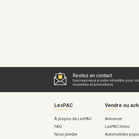
Restez en contact
Inscrivez-vous à notre infolettre pour re
nouvelles et promotions
LesPAC
Vendre ou ach
À propos de LesPAC
Annoncer
FAQ
LesPAC immo
Nous joindre
Automobiles popul