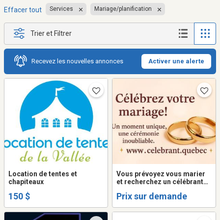
Services
Mariage/planification
Effacer tout
Trier et Filtrer
Recevez les nouvelles annonces
Activer une alerte
Location de tentes et
Vous prévoyez vous marier
chapiteaux
et recherchez un célébrant
qualifié ?
150 $
Prix sur demande