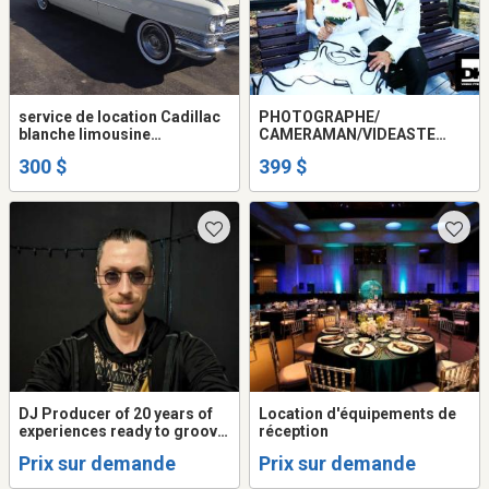
service de location Cadillac
PHOTOGRAPHE/
blanche limousine
CAMERAMAN/VIDEASTE
convertible decapotable
POUR MARIAGE ET
300 $
399 $
antique vintage mariage
MONTAGE VIDÉO/PUB ET
video ou film
AUTRE SERVICE 399$
DJ Producer of 20 years of
Location d'équipements de
experiences ready to groove
réception
your Club, Event, Party,
Prix sur demande
Prix sur demande
wedding.