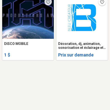
DISCO MOBILE
Décoration, dj, animation,
sonorisation et éclairage et
plus pour mariages,
1 $
Prix sur demande
corporatifs, bals, etc