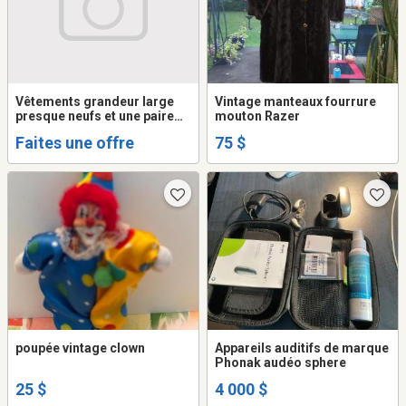
Vêtements grandeur large
Vintage manteaux fourrure
presque neufs et une paire
mouton Razer
de souliers grandeur 8 mise
Faites une offre
75 $
une fois.
poupée vintage clown
Appareils auditifs de marque
Phonak audéo sphere
25 $
4 000 $