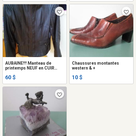
AUBAINE!!! Manteau de
Chaussures montantes
printemps NEUF en CUIR
western & +
brun foncé pour femmes
60 $
10 $
grandeur Large