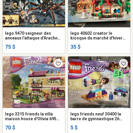
lego 9470 seigneur des
lego 40602 creator le
anneaux l'attaque d'Arachné
kiosque du marché d'hiver
227 pièces
neuf 271 pièces
75 $
35 $
lego 3315 friends la villa
lego friends neuf 30400 la
maison house d'Olivia 695
barre de gymnastique 26
pièces
pièces
70 $
5 $