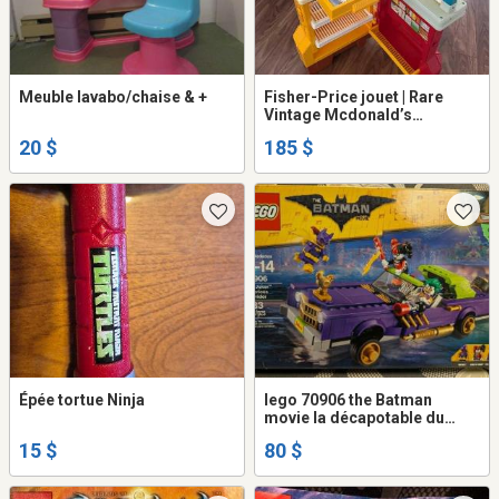
Meuble lavabo/chaise & +
Fisher-Price jouet | Rare
Vintage Mcdonald’s
Restaurant
20 $
185 $
Épée tortue Ninja
lego 70906 the Batman
movie la décapotable du
joker 433 pièces
15 $
80 $