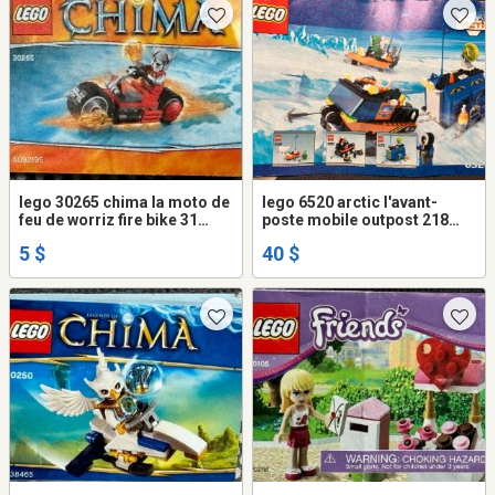
lego 30265 chima la moto de
lego 6520 arctic l'avant-
feu de worriz fire bike 31
poste mobile outpost 218
pièces
pièces
5 $
40 $