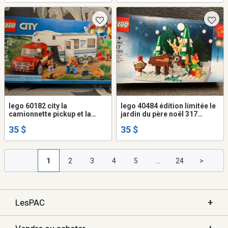
lego 60182 city la
lego 40484 édition limitée le
camionnette pickup et la
jardin du père noël 317
caravane 344 pièces
pièces
35 $
35 $
1
2
3
4
5
...
24
>
+
LesPAC