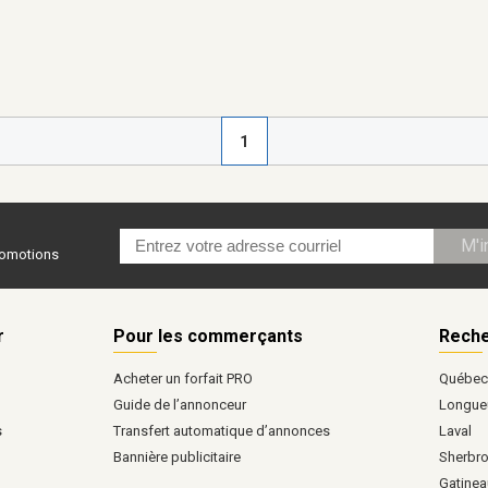
1
M'i
promotions
r
Pour les commerçants
Reche
Acheter un forfait PRO
Québe
Guide de l’annonceur
Longueu
s
Transfert automatique d’annonces
Laval
Bannière publicitaire
Sherbr
Gatinea