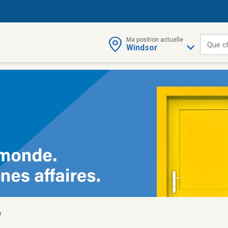
Ma position actuelle
Que c
Windsor
e