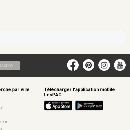
nscrire
rche par ville
Télécharger l'application mobile
LesPAC
c
il
ooke
u