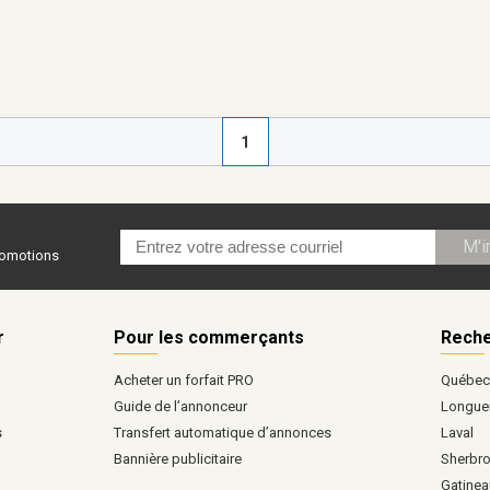
1
M'i
promotions
r
Pour les commerçants
Reche
Acheter un forfait PRO
Québe
Guide de l’annonceur
Longueu
s
Transfert automatique d’annonces
Laval
Bannière publicitaire
Sherbr
Gatinea