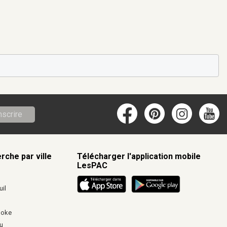
nscrire
rche par ville
Télécharger l'application mobile
LesPAC
c
il
ooke
u