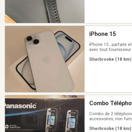
iPhone 15
iPhone 15 , parfaite ét
avec tout fournisseur
Sherbrooke (18 km) 
Combo Téléphon
Combo de 2 téléphones
accessoires, non fumeu
seulement (je ne ship 
Sherbrooke (18 km) 
poser pas la question,