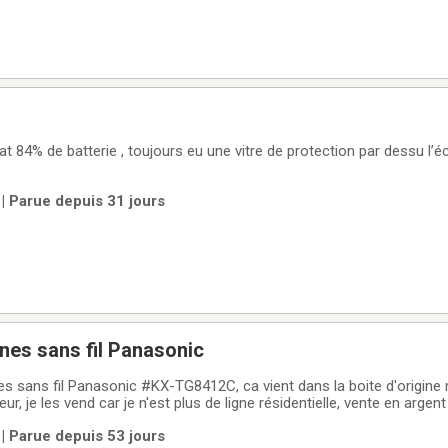
at 84% de batterie , toujours eu une vitre de protection par dessu l’éc
| Parue depuis 31 jours
es sans fil Panasonic
 sans fil Panasonic #KX-TG8412C, ca vient dans la boite d'origine
r, je les vend car je n'est plus de ligne résidentielle, vente en argen
pas), région Sherbrooke **Si l'annonce est affichée, c'est encore à 
| Parue depuis 53 jours
 je ne répondrais