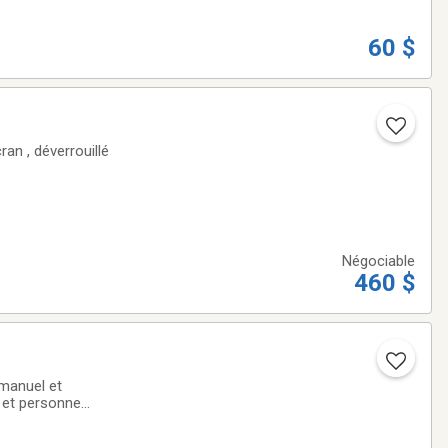
60 $
ran , déverrouillé
Négociable
460 $
 manuel et
t et personne
vendre, ne me