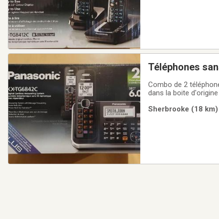
Téléphones san
Combo de 2 téléphones
dans la boite d'origine
vente en argent et per
Sherbrooke (18 km) 
encore à vendre, ne 