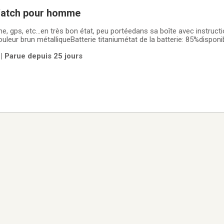
Watch pour homme
ne, gps, etc...en très bon état, peu portéedans sa boîte avec instruc
 métalliqueBatterie titaniumétat de la batterie: 85%disponible à Sherbrooke
juillet, sinon c'est à Weedon
| Parue depuis 25 jours