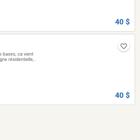
40 $
 bases, ca vient
gne résidentielle,
st affichée, c'est
40 $