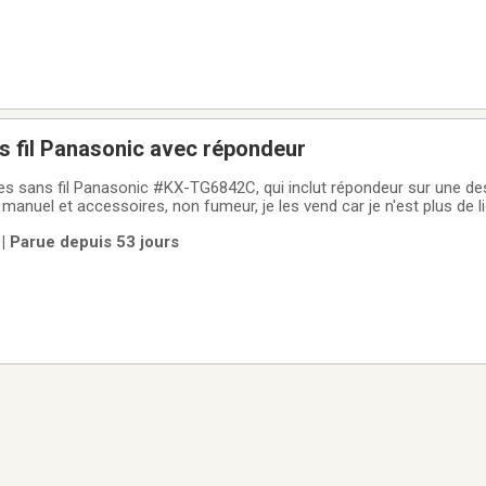
s fil Panasonic avec répondeur
 sans fil Panasonic #KX-TG6842C, qui inclut répondeur sur une des
 manuel et accessoires, non fumeur, je les vend car je n'est plus de li
sonne seulement (je ne ship pas), région Sherbrooke **Si l'annonce e
| Parue depuis 53 jours
me