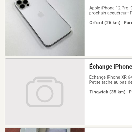
Apple iPhone 12 Pro. C
prochain acquéreur.• P
Très bonne batterie 
Orford (26 km) | Par
transfert inter banque
Échange iPhone 
très peu de rayu
Échange iPhone XR 64 
Petite tache au bas de
Ouvert aussi à un mod
Tingwick (35 km) | P
l’échange. Faites-moi 