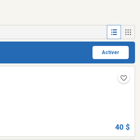
Activer
40 $