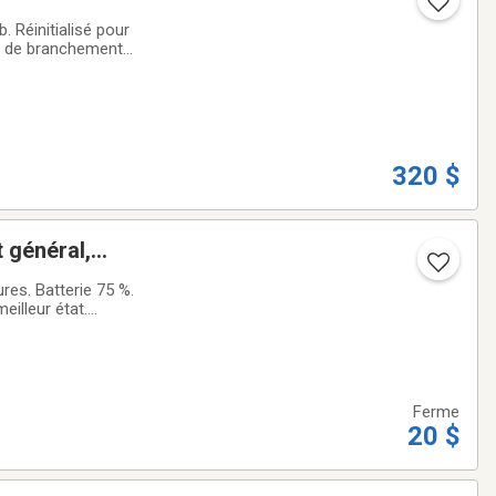
 Réinitialisé pour
il de branchement.
ropre.Aucun
320 $
 général,
res. Batterie 75 %.
eilleur état.
20 $ dans
Ferme
20 $