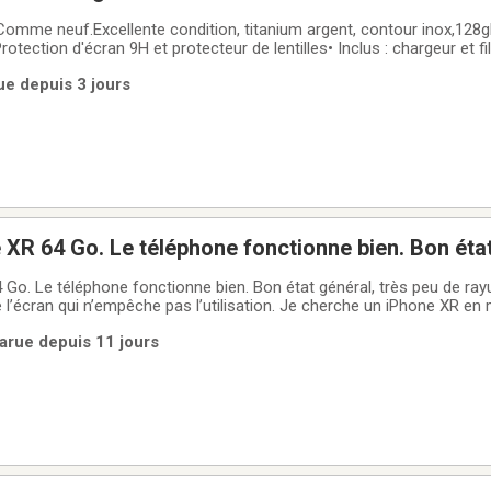
omme neuf.Excellente condition, titanium argent, contour inox,128gb.
rotection d'écran 9H et protecteur de lentilles• Inclus : chargeur et f
@ 84%PAIEMENT : en argent comptant seulement échange en main p
ue depuis 3 jours
 ne sera
XR 64 Go. Le téléphone fonctionne bien. Bon état
res. Batterie 75 %. Petite tache au bas de l’écran
Go. Le téléphone fonctionne bien. Bon état général, très peu de rayu
 l’écran qui n’empêche pas l’utilisation. Je cherche un iPhone XR en m
èle d’iPhone plus récent, mais je peux ajouter au maximum environ 
arue depuis 11 jours
signe si ça