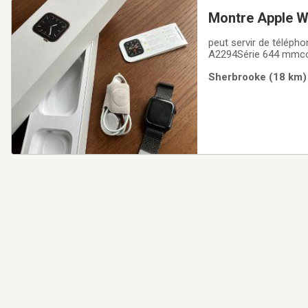
Montre Apple 
peut servir de télépho
A2294Série 644 mmcouleur brun
lundi matin/midi le 13 
Sherbrooke (18 km) 