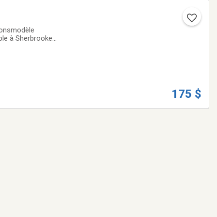
tionsmodèle
175 $