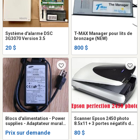
Système d'alarme DSC
T-MAX Manager pour lits de
3G3070 Version 3.5
bronzage (NEW)
20 $
800 $
Blocs d'alimentation - Power
Scanner Epson 2450 photo
supplies - Adaptateur mural -
8.5x11 + 3 portes négatifs du
Switching Adapter
4x5 au 35mm
Prix sur demande
80 $