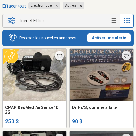
Électronique
Autres
Effacer tout
Trier et Filtrer
Recevez les nouvelles annonces
Activer une alerte
CPAP ResMed AirSense10
Dr Ho'S, comme à la tv
3G
250 $
90 $