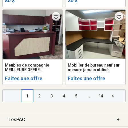
80 $
30 $
dégagée
Meubles de compagnie
Mobilier de bureau neuf sur
MEILLEURE OFFRE
mesure jamais utilisé.
ACCEPTÉE
Faites une offre
Faites une offre
1
2
3
4
5
...
14
>
+
LesPAC