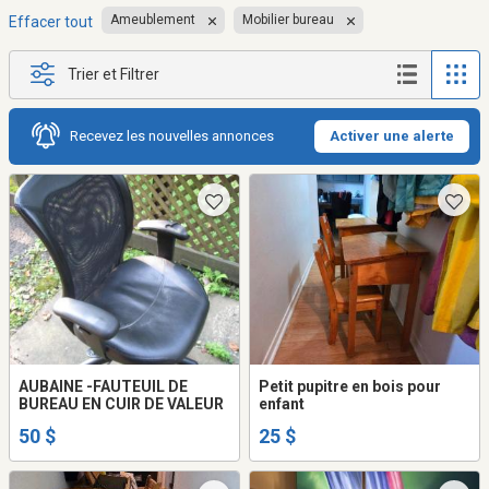
Ameublement
Mobilier bureau
Effacer tout
Trier et Filtrer
Recevez les nouvelles annonces
Activer une alerte
AUBAINE -FAUTEUIL DE
Petit pupitre en bois pour
BUREAU EN CUIR DE VALEUR
enfant
50 $
25 $