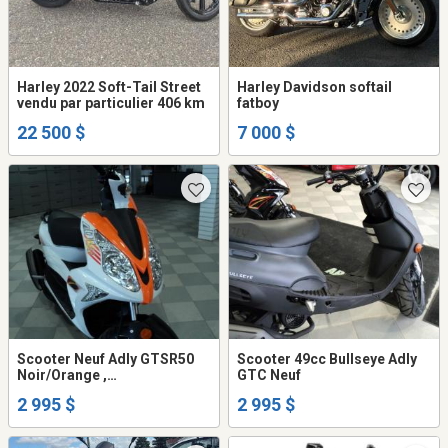
Harley 2022 Soft-Tail Street
Harley Davidson softail
vendu par particulier 406 km
fatboy
22 500 $
7 000 $
Scooter Neuf Adly GTSR50
Scooter 49cc Bullseye Adly
Noir/Orange ,
GTC Neuf
Blanc/Orange/Noir
2 995 $
2 995 $