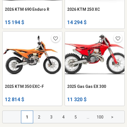
2026 KTM 690 Enduro R
2026 KTM 250 XC
15 194 $
14 294 $
2025 KTM 350 EXC-F
2025 Gas Gas EX 300
12 814 $
11 320 $
1
2
3
4
5
...
100
>