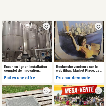
Encan en ligne - Installation
Recherche vendeurs sur le
complet de Innovation
web (Ebay, Market Place, Les
Virentia Inc. a Becancour,
PACS, etc.)
Faites une offre
Prix sur demande
Quebec. Termine le 16
septembre de 11h00 a 15h00.