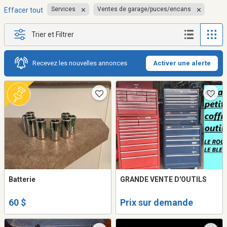
Services
Ventes de garage/puces/encans
Effacer tout
Trier et Filtrer
Recevez les nouvelles annonces
Activer une alerte
Batterie
GRANDE VENTE D'OUTILS
60 $
Prix sur demande