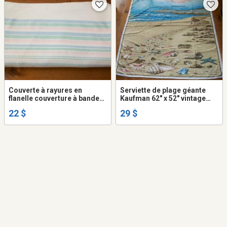
Couverte à rayures en
Serviette de plage géante
flanelle couverture à bandes
Kaufman 62" x 52" vintage
bleu rose verte drap d'hôpital
grand format faite au Brézil
22 $
29 $
vintage rayé