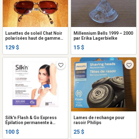
Lunettes de soleil Chat Noir
Millennium Bells 1999 – 2000
polarisées haut de gamme
par Erika Lagerbielke
style vintage + étui en cuir de
129 $
15 $
Victoriaville
Silk'n Flash & Go Express
Lames de rechange pour
Épilation permanente à
rasoir Philips
domicile pour femme,
100 $
25 $
système d'épilation laser,
blanc/violet