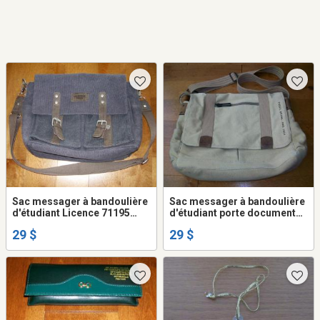
Sac messager à bandoulière
Sac messager à bandoulière
d'étudiant Licence 71195
d'étudiant porte documents
NEUF / valise pour ordinateur
Fossil Brand R 1954 A-54
29 $
29 $
portable / porte documents
valise pour ordinateur
portable