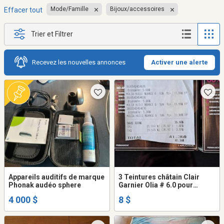
Mode/Famille
Bijoux/accessoires
Effacer tout
Trier et Filtrer
Recevez les nouvelles annonces
Activer une alerte
Appareils auditifs de marque
3 Teintures châtain Clair
Phonak audéo sphere
Garnier Olia # 6.0 pour
femmes
4 000 $
8 $