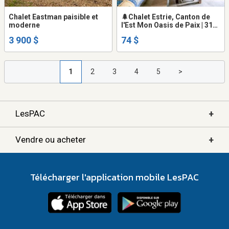
Chalet Eastman paisible et
🌲Chalet Estrie, Canton de
moderne
l'Est Mon Oasis de Paix | 31
nuits et + | Rabais | Kayak,
3 900 $
74 $
pédalo, plages privées
Chalet à louer Magog-Orford
1
2
3
4
5
>
+
LesPAC
+
Vendre ou acheter
Télécharger l'application mobile LesPAC