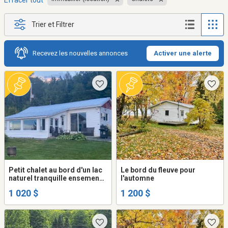
Effacer tout
Trier et Filtrer
Recevez les nouvelles annonces
Activer une alerte
Petit chalet au bord d'un lac
Le bord du fleuve pour
naturel tranquille ensemencé
l'automne
de truites
1 020 $
1 200 $