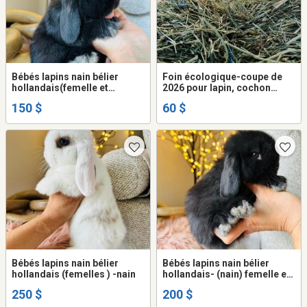
Bébés lapins nain bélier
Foin écologique-coupe de
hollandais(femelle et
2026 pour lapin, cochon
mâle)pure race
d'Inde.
150 $
60 $
Bébés lapins nain bélier
Bébés lapins nain bélier
hollandais (femelles ) -nain
hollandais- (nain) femelle et
mâle
250 $
200 $