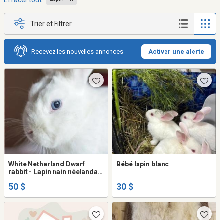
Effacer tout
Trier et Filtrer
Recevez les nouvelles annonces
Activer une alerte
White Netherland Dwarf
Bébé lapin blanc
rabbit - Lapin nain néelandais
blanc
50 $
30 $