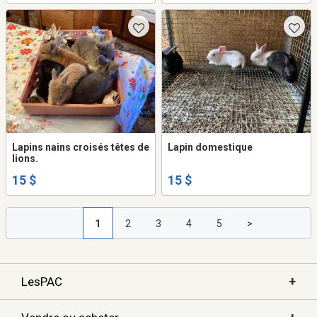
Lapins nains croisés têtes de
Lapin domestique
lions.
15 $
15 $
1
2
3
4
5
>
+
LesPAC