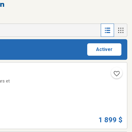
on
Activer
rs et
1 899 $