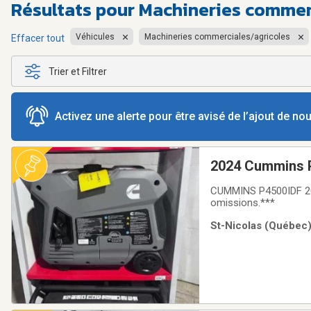
Résultats pour
Machineries commerc
Véhicules
Machineries commerciales/agricoles
Effacer tout
Trier et Filtrer
Activez une alerte pour être avisé de l’ajout de n
2024 Cummins 
CUMMINS P4500IDF 2024
omissions.***
St-Nicolas (Québec)