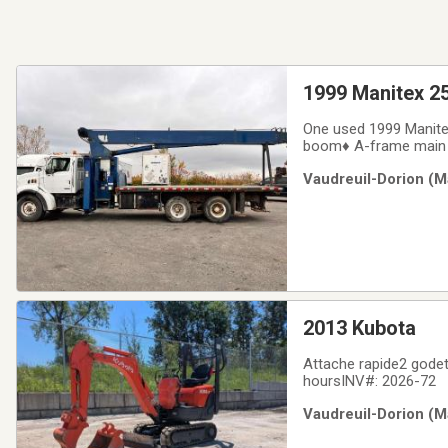
1999 Manitex 2
One used 1999 Manite
boom♦ A-frame main ou
load limiter, angle, l
Vaudreuil-Dorion (Ma
aluminum toolbox♦ Tw
2013 Kubota
Attache rapide2 godet
hoursINV#: 2026-72
Vaudreuil-Dorion (Ma