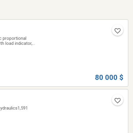
 proportional
h load indicator,
straps♦ 48’’
80 000 $
hydraulics1,591