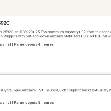
592C
x 2592C sn # 39120♦ 25 Ton maximum capacity♦ 92’ foot telescopic
triggers with out-and-down auxiliary stabilisers♦ DS160 full LMI wit
ength, A2B and more♦ Hook and ball♦ Platform with 5 sliding winch and 
 ville) | Parue depuis 4 heures
o outrigger pad
sHydraulique auxiliaire1 591 heuresQuick coupler2 bucketsAuxiliary 
 ville) | Parue depuis 5 heures