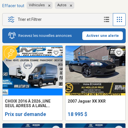
Véhicules
Autos
Effacer tout
Trier et Filtrer
Recevez les nouvelles annonces
Activer une alerte
CHOIX 2016 À 2026 ,UNE
2007 Jaguar XK XKR
SEUL ADRESS A LAVAL
AUTOMOBILES M.P INC /
Prix sur demande
18 995 $
DEPUIS 1978 / GMC SAVANA /
CHEVROLET EXPRESS /
FORD TRANSIT