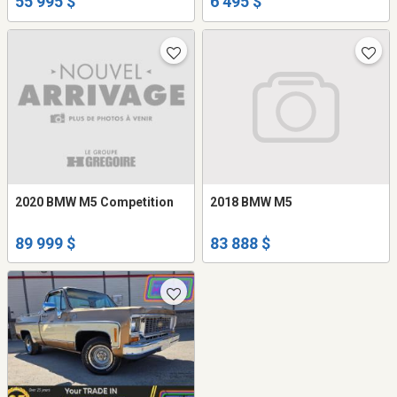
55 995 $
6 495 $
2020 BMW M5 Competition
2018 BMW M5
89 999 $
83 888 $