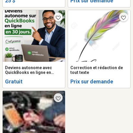
25 $
Prix sur demande
Deviens autonome avec
Correction et rédaction de
QuickBooks en ligne en
tout texte
MOINS de 30 jours au
Gratuit
Prix sur demande
Canada