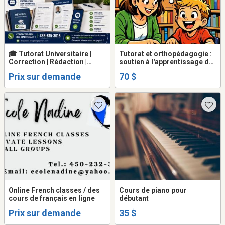
🎓 Tutorat Universitaire |
Tutorat et orthopédagogie :
Correction | Rédaction |
soutien à l'apprentissage de
TÉLUQ | Cégep à distance |
la lecture, de l'écriture et des
Prix sur demande
70 $
15+ ans d'expérience
mathématiques : 1-2-3-4
niveau primaire
Online French classes / des
Cours de piano pour
cours de français en ligne
débutant
Prix sur demande
35 $