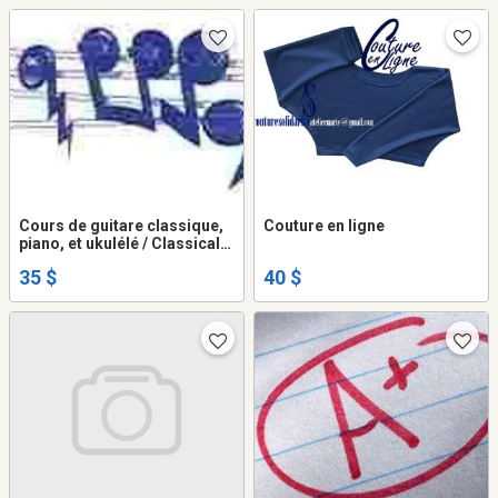
Cours de guitare classique,
Couture en ligne
piano, et ukulélé / Classical
Guitar, Piano, and Ukulele
35 $
40 $
Lessons