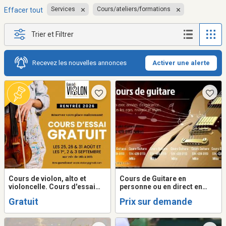
Services
Cours/ateliers/formations
Effacer tout
Trier et Filtrer
Recevez les nouvelles annonces
Activer une alerte
Cours de violon, alto et
Cours de Guitare en
violoncelle. Cours d'essai
personne ou en direct en
grauits.
ligne
Gratuit
Prix sur demande