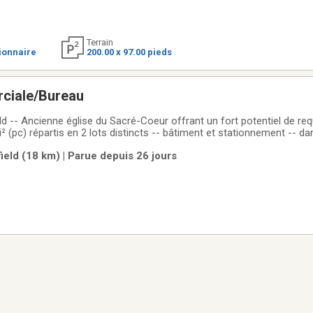
Terrain
ionnaire
200.00 x 97.00 pieds
ciale/Bureau
ld -- Ancienne église du Sacré-Coeur offrant un fort potentiel de requ
 (pc) répartis en 2 lots distincts -- bâtiment et stationnement -- d
mplacement stratégique, visibilité et accès faciles, près des service
ield (18 km) | Parue depuis 26 jours
re sujette aux