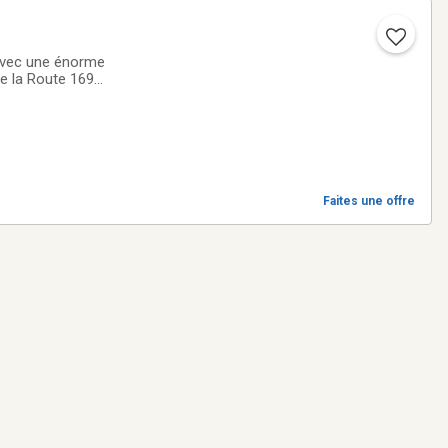
. avec une énorme
 de la Route 169
s achalandé. Un
Faites une offre