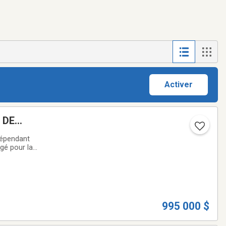
Activer
 DE
dépendant
gé pour la
i en fait
995 000 $