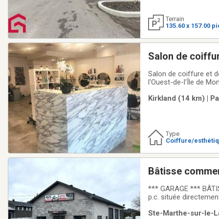
Terrain
135.60 x 157.00 p
Salon de coiffu
Salon de coiffure et
l'Ouest-de-l'Île de Montréal de 1 730 pc / 160,72 mc (r-d-c + s/s). 
professionnelle, il of
Kirkland (14 km) | P
établie avec clientèle
Type
Coiffure/esthéti
Bâtisse commerc
banlieu
*** GARAGE *** BÂTI
p.c. située directeme
Située sur un terrain
Ste-Marthe-sur-le-L
avec hauteur libre de 