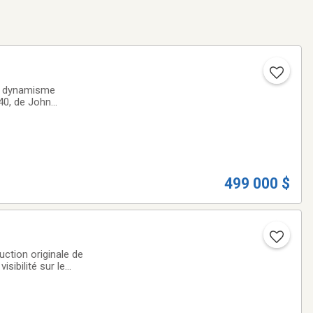
on dynamisme
 40, de John
que active toute
499 000 $
uction originale de
sibilité sur le
 archives).