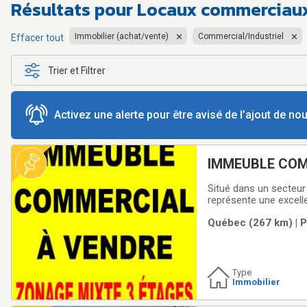
Résultats pour
Locaux commerciaux
Immobilier (achat/vente)
Commercial/Industriel
Effacer tout
Trier et Filtrer
Activez une alerte pour être avisé de l’ajout de n
IMMEUBLE COM
REDÉVELOPPE
Situé dans un secteu
représente une excell
restauration, mais so
Québec (267 km) | P
également un excellen
Type
Immobilier