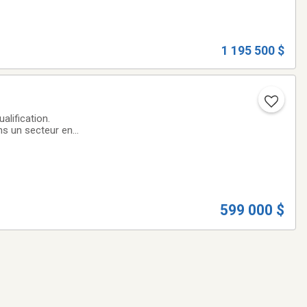
1 195 500 $
alification.
ans un secteur en
s. Toute
599 000 $