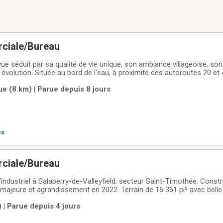
ciale/Bureau
ue séduit par sa qualité de vie unique, son ambiance villageoise, s
évolution. Située au bord de l'eau, à proximité des autoroutes 20 et
mpus McGill, la ville attire une clientèle locale, étudiante et touristi
e (8 km) | Parue depuis 8 jours
 du pont de
es
ciale/Bureau
ndustriel à Salaberry-de-Valleyfield, secteur Saint-Timothée. Constr
ajeure et agrandissement en 2022. Terrain de 16 361 pi² avec belle vi
 min de l'autoroute 30. Bureaux au RDC et sous-sol aménagé (cuisine,
 | Parue depuis 4 jours
c plafond de