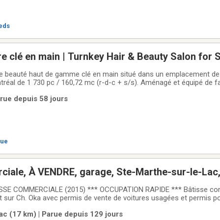
ieds
re clé en main | Turnkey Hair & Beauty Salon for 
 de beauté haut de gamme clé en main situé dans un emplacement de
Aménagé et équipé de façon
fre plusieurs espaces de services et un excellent potentiel de croissa
arue depuis 58 jours
 existante et systèmes en
que
iale, À VENDRE, garage, Ste-Marthe-sur-le-Lac,
SSE COMMERCIALE (2015) *** OCCUPATION RAPIDE *** Bâtisse co
nt sur Ch. Oka avec permis de vente de voitures usagées et permis 
 de 19,375 cet immeuble vous offre; 2 bureaux plus mezzanine, grand
ac (17 km) | Parue depuis 129 jours
15 pieds, 3 grandes