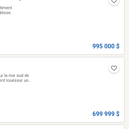
timent
âtisse
, boutique, soins
995 000 $
ent louéssur un
prix ferme, mais
699 999 $