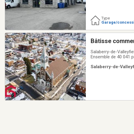
Type
Garage/concess
Bâtisse commer
Salaberry-de-Valleyfie
Ensemble de 40 041 pi²
plein développement. E
Salaberry-de-Valleyf
transformation demeu