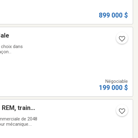
899 000 $
Sale
 choix dans
nce. Entreprise
Négociable
199 000 $
 REM, train
mmerciale de 2048
pour mécanique.
 garage(44 x 31)