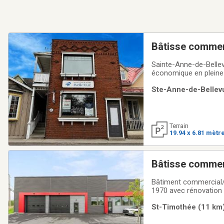
Bâtisse commer
Sainte-Anne-de-Bellev
économique en pleine 
Abbott College et du ca
Ste-Anne-de-Bellevu
l'année. L'achèvement
Terrain
19.94 x 6.81 mètr
Bâtisse commer
Bâtiment commercial/i
1970 avec rénovation m
boulevard Hébert, à 2
St-Timothée (11 km)
Entrepôt chauffé ave