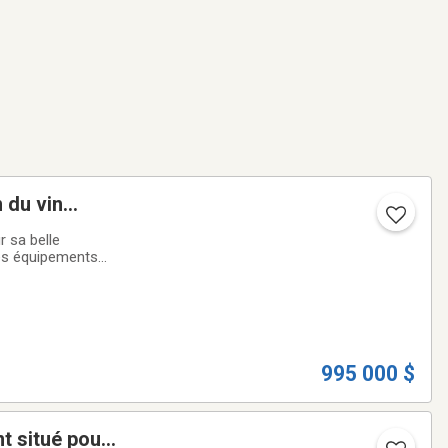
 du vin
r sa belle
des équipements
out est implanté
995 000 $