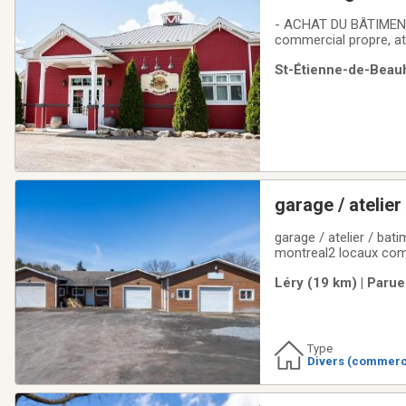
divers projets, 
- ACHAT DU BÂTIMENT 
commercial propre, att
commerciale bien entr
St-Étienne-de-Beauh
et bien-être, atelier, 
garage / atelie
garage / atelier / batiment commerciale / shop a vendre
montreal2 locaux com
terrain de plus de 170
Léry (19 km) | Parue
possibilité d'arrangem
Type
Divers (commerc
l)