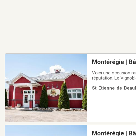
Montérégie | Bâ
(chai), salle de 
Voici une occasion rar
réputation. Le Vignobl
complets de productio
St-Étienne-de-Beauh
sur un terrain d'envir
Montérégie | Bâtiment