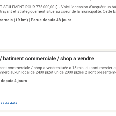
grand stationnement, à proximité de tout!
SEULEMENT POUR 775 000,00 $ - Voici l'occasion d'acquérir un bâ
rayant et stratégiquement situé au coeur de la municipalité. Cette b
etenue et chaleureuse peut servir à de nombreux projets : restaurant
arnois (19 km) | Parue depuis 48 jours
salle de montre (ébéniste,
r / batiment commerciale / shop a vendre
située a 15 min. du pont mercier sur la rive sud de
merciauxun local de 2400 pi2et un de 2000 pi2les 2 sont presentem
00 pi2construction 2009prix: 699 999$vente de particulier sans agent
 depuis 4 jours
ent.raison
es de détai