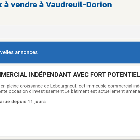
 à vendre à Vaudreuil-Dorion
ouvelles annonces
MERCIAL INDÉPENDANT AVEC FORT POTENTIEL
MENT
r en pleine croissance de Lebourgneuf, cet immeuble commercial in
ente occasion d'investissement.Le bâtiment est actuellement aména
n zonage permet plusieurs usages commerciaux et résidentiels, ce qu
arue depuis 11 jours
t site de