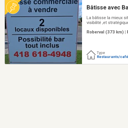
Bâtisse avec B
La bâtisse la mieux si
visibilité ,et stratégi
(boul. Marcotte), idéa
Roberval (373 km) | 
hôpital à moins de
Type
Restaurants/caf