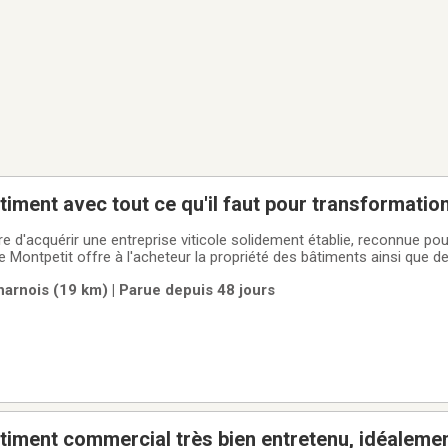
timent avec tout ce qu'il faut pour transformation
réception, verrière et plus!
e d'acquérir une entreprise viticole solidement établie, reconnue pou
e Montpetit offre à l'acheteur la propriété des bâtiments ainsi que 
n et de transformation, permettant une exploitation immédiate. Le t
arnois (19 km) | Parue depuis 48 jours
on 14 000
 commercial très bien entretenu, idéalement situé pour