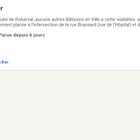
ar
tuée de Roberval ,aucune autres Bâtisses en Ville a cette visibilités
quement placée à l'intersection de la rue Brassard (rue de l'Hôpital) et
le pour n'importe quel futur commerce sur le boulevard principal, trè
Parue depuis 6 jours
é/bar