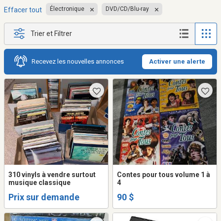
Électronique
DVD/CD/Blu-ray
Effacer tout
Trier et Filtrer
Recevez les nouvelles annonces
Activer une alerte
310 vinyls à vendre surtout
Contes pour tous volume 1 à
musique classique
4
Prix sur demande
90 $