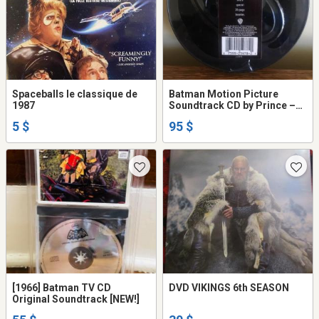
Spaceballs le classique de
Batman Motion Picture
1987
Soundtrack CD by Prince –
Original 1989 Release –
5 $
95 $
Sealed Black Jewel Case
[1966] Batman TV CD
DVD VIKINGS 6th SEASON
Original Soundtrack [NEW!]