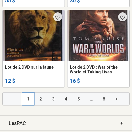
55 $
30 $
Lot de 2 DVD sur la faune
Lot de 2 DVD : War of the
World et Taking Lives
12 $
16 $
1
2
3
4
5
...
8
>
+
LesPAC