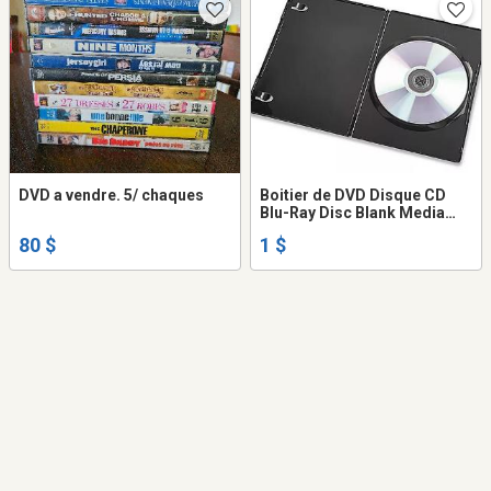
DVD a vendre. 5/ chaques
Boitier de DVD Disque CD
Blu-Ray Disc Blank Media
Box case Rangement Film
80 $
1 $
Movie video game jeu lot