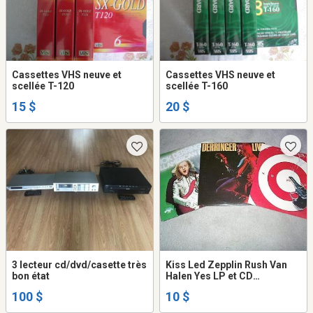
Cassettes VHS neuve et
Cassettes VHS neuve et
scellée T-120
scellée T-160
15 $
20 $
3 lecteur cd/dvd/casette très
Kiss Led Zepplin Rush Van
bon état
Halen Yes LP et CD
PLusieures plupart en etat
100 $
10 $
neuf