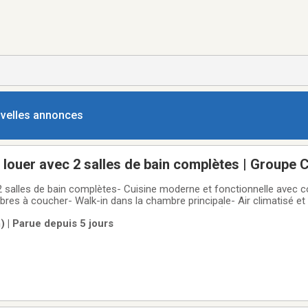
ouvelles annonces
louer avec 2 salles de bain complètes | Groupe
 2 salles de bain complètes- Cuisine moderne et fonctionnelle avec 
mbres à coucher- Walk-in dans la chambre principale- Air climatisé et
endante- Grand balcon arrière- Cabanon extérieur.À seulement 10 mi
 | Parue depuis 5 jours
ntre-ville, ce