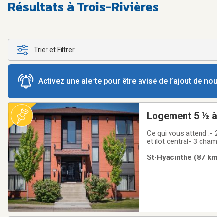
Résultats à Trois-Rivières
Trier et Filtrer
Activez une alerte pour être avisé de l’ajout de n
Logement 5 ½ à 
Immobilier 🌳
Ce qui vous attend :-
et îlot central- 3 cha
Salle de lavage indép
St-Hyacinthe (87 km)
l’autoroute 20 et du ce