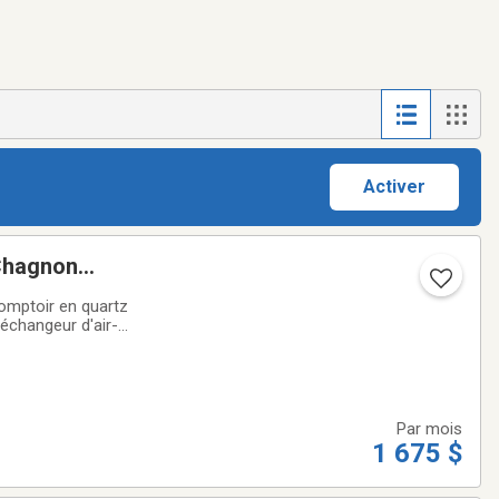
Activer
 Chagnon
comptoir en quartz
 échangeur d'air-
nutes de
Par mois
1 675 $