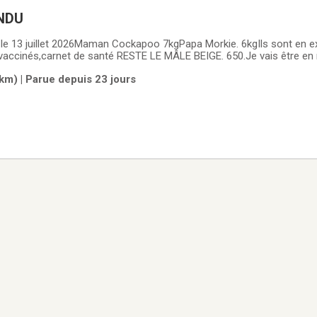
OO VENDU
illet 2026Maman Cockapoo 7kgPapa Morkie. 6kgIls sont en excellente santé Ils
vaccinés,carnet de santé RESTE LE MÂLE BEIGE. 650.Je vais être en
km) | Parue depuis 23 jours