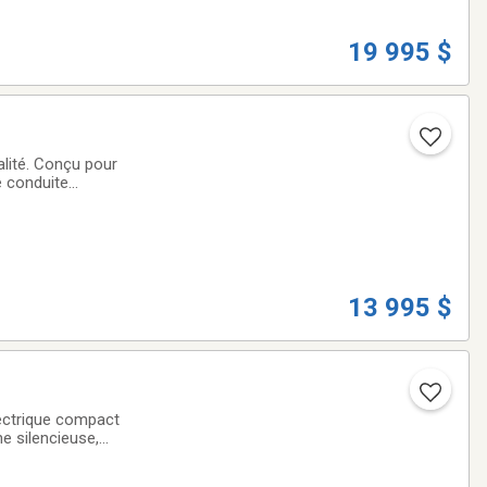
19 995 $
alité. Conçu pour
e conduite
 Qashqai SV
13 995 $
ectrique compact
e silencieuse,
0W alimenté par