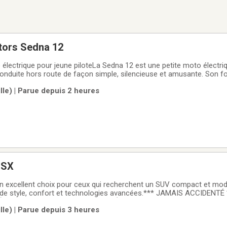
tors Sedna 12
électrique pour jeune piloteLa Sedna 12 est une petite moto électr
a conduite hors route de façon simple, silencieuse et amusante. Son
 puissance progressive en font une excellente option pour apprendre
ille) | Parue depuis 2 heures
n moteur
 SX
un excellent choix pour ceux qui recherchent un SUV compact et mo
 de style, confort et technologies avancées.*** JAMAIS ACCIDENTÉ
ÈRES) (SHAWINIGAN) POUR UNE RÉPONSE RAPIDE ****** 650 véhicul
ille) | Parue depuis 3 heures
 garantis *** le meilleur choix