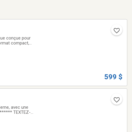
ique conçue pour
 format compact,
 les bases en
599 $
derne, avec une
 ****** TEXTEZ-
es disponibles