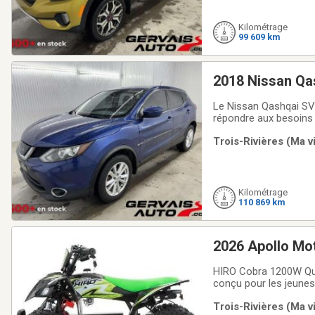
Kilométrage
99 609 km
2018 Nissan Qa
Le Nissan Qashqai SV e
répondre aux besoins 
plaisante, un espace 
Trois-Rivières (Ma v
présente des lignes 
Kilométrage
110 869 km
2026 Apollo Mo
HIRO Cobra 1200W Qua
conçu pour les jeunes 
simple à utiliser et 
Trois-Rivières (Ma v
une batterie lithium 36