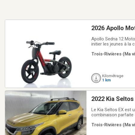
2026 Apollo Mo
Apollo Sedna 12 Moto 
initier les jeunes à l
son poids léger et sa
Trois-Rivières (Ma v
confiance.Équipée du
Kilométrage
1 km
2022 Kia Seltos
Le Kia Seltos EX est 
combinaison parfaite
NOUS AU (TROIS-RIVI
Trois-Rivières (Ma v
sur place inspectés et