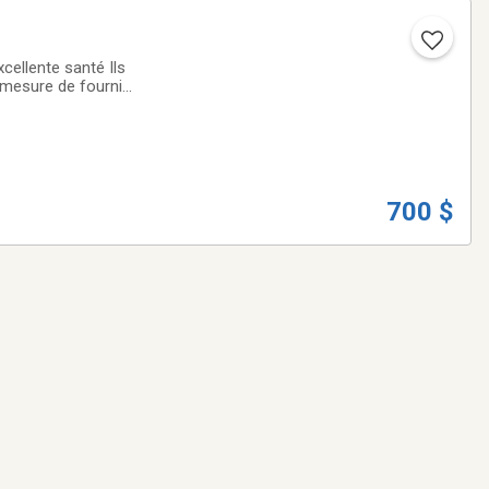
 mesure de fournir
de nouvelles photos régulièrement NB. Les 3 dernières photos,sont la maman. Et le papa ,et papa toiletter ’
700 $