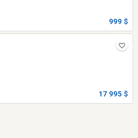
999 $
17 995 $