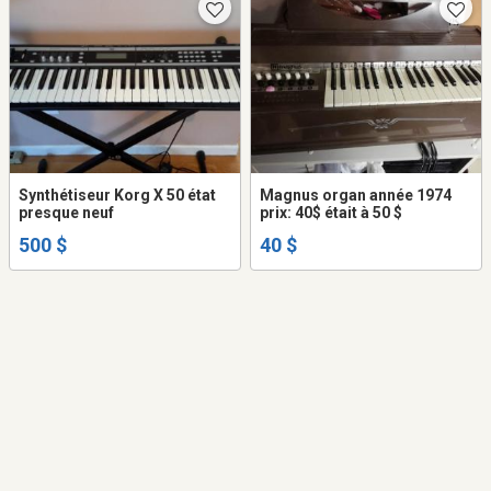
Synthétiseur Korg X 50 état
Magnus organ année 1974
presque neuf
prix: 40$ était à 50 $
500 $
40 $