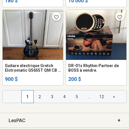
180 $
10 000 $
Guitare électrique Gretch
DR-01s Rhythm Partner de
Elctromatic G5655T QM CB .
BOSS à vendre.
Couleur Hudson Sky. Neuve.
900 $
200 $
1
2
3
4
5
...
12
>
+
LesPAC