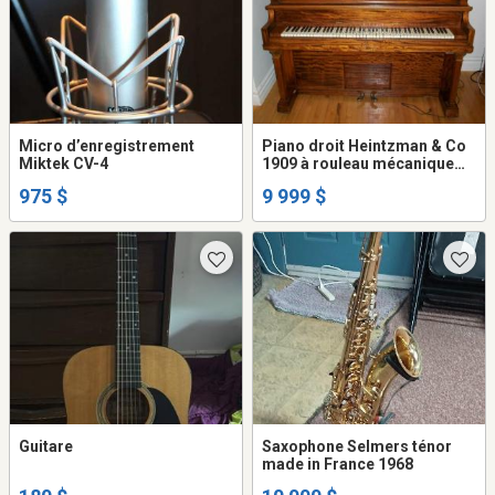
Micro d’enregistrement
Piano droit Heintzman & Co
Miktek CV-4
1909 à rouleau mécanique
automatique Pianola
975 $
9 999 $
Pneumatique Upright Player
Guitare
Saxophone Selmers ténor
made in France 1968