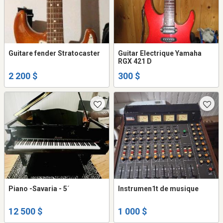
Guitare fender Stratocaster
Guitar Electrique Yamaha
RGX 421 D
2 200 $
300 $
Piano -Savaria - 5´
Instrumen1t de musique
12 500 $
1 000 $