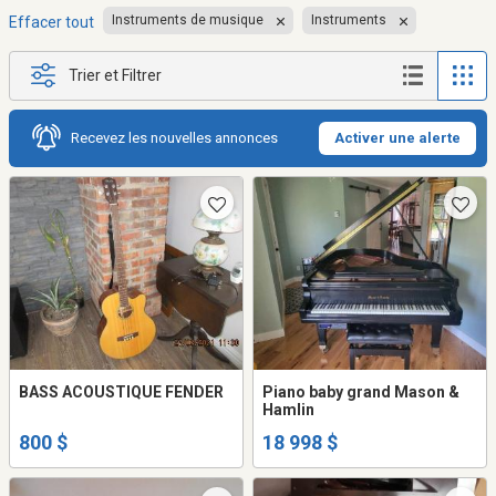
Instruments de musique
Instruments
Effacer tout
Trier et Filtrer
Recevez les nouvelles annonces
Activer une alerte
BASS ACOUSTIQUE FENDER
Piano baby grand Mason &
Hamlin
800 $
18 998 $