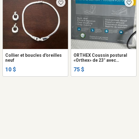
Collier et boucles d'oreilles
ORTHEX Coussin postural
neuf
«Orthex» de 23° avec
bénéfices sur le sommeil,
10 $
75 $
l'apnée, la digestion ... etc.