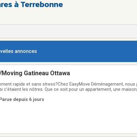
nres à Terrebonne
ouvelles annonces
Moving Gatineau Ottawa
ement rapide et sans stress?Chez EasyMove Déménagement, nous 
c’étaient les nôtres. Que ce soit pour un appartement, une maison
ement, nous vous offrons un service professionnel, ponctuel et à u
Parue depuis 6 jours
fiable et soigné✅ Déplacements à