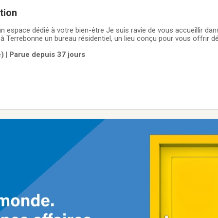
tion
n espace dédié à votre bien-être Je suis ravie de vous accueillir da
 Terrebonne un bureau résidentiel, un lieu conçu pour vous offrir dét
ême. Spécialisée en massage kundalini thérapeutique depuis plus d
) | Parue depuis 37 jours
 personne avec