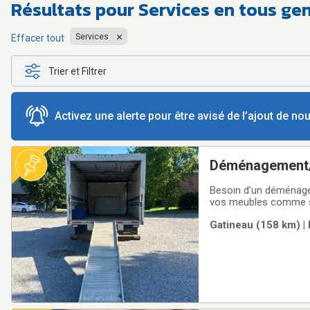
Résultats pour
Services en tous ge
Services
Effacer tout
Trier et Filtrer
Activez une alerte pour être avisé de l’ajout de n
Déménagement/
Besoin d’un déménag
vos meubles comme si 
quelques meubles seul
Gatineau (158 km) | 
compétitif.✅ Service 