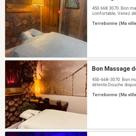
450 668 3070. Bon mas
confortable; Venez dé
massages conçus pour 
Terrebonne (Ma ville
30min; 100$/heure po
Bon Massage dé
450-668-3070. Bon ma
détente.Douche dispon
profonds et mal au do
Terrebonne (Ma ville
texto à Tel.450-668-