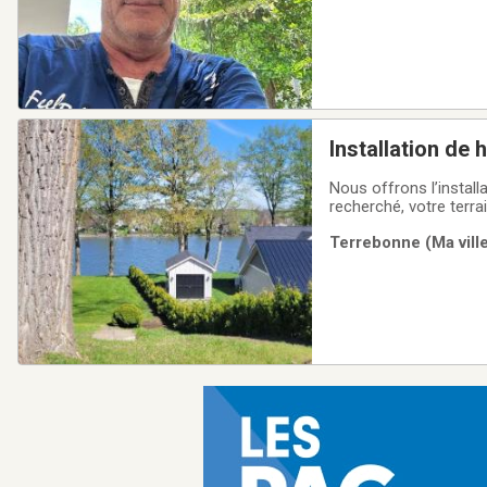
Installation de 
vos besoins
Nous offrons l’install
recherché, votre terra
haut de gamme.Nous po
Terrebonne (Ma ville
votre projet.Demande