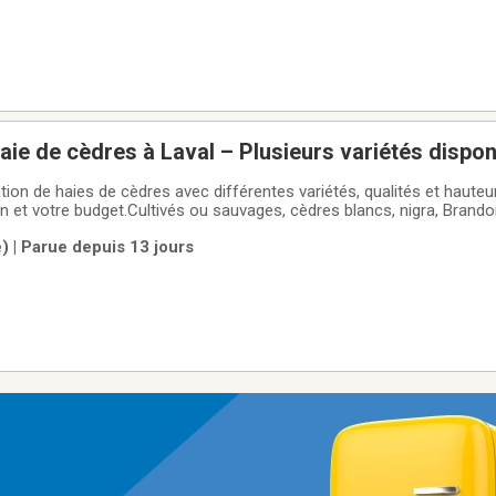
haie de cèdres à Laval – Plusieurs variétés dispo
ation de haies de cèdres avec différentes variétés, qualités et hauteur
in et votre budget.Cultivés ou sauvages, cèdres blancs, nigra, Brando
uvons vous conseiller selon vos besoins et vous orienter vers le 
) | Parue depuis 13 jours
z votre