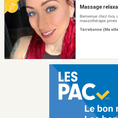
Massage relaxa
Bienvenue chez moi, u
massothérapie privée à
raccorder avec vous-m
Terrebonne (Ma ville
j’accompagne chaque