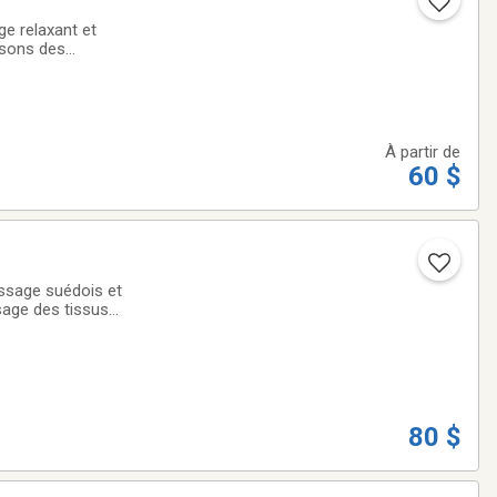
e relaxant et
osons des
eure et 60 $ /
À partir de
60 $
ssage suédois et
sage des tissus
u m’écrire par
80 $