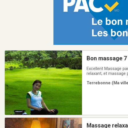
Bon massage 7 j
Excellent Massage pa
relaxant, et massage p
prix sont 80$/heure e
Terrebonne (Ma ville
7 jours sur 7 / 
Massage relaxa