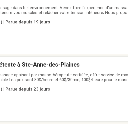
sage dans bel environnement. Venez faire l'expérience d'un massag
tendre vos muscles et relâcher votre tension intérieure; Nous prop
soulager les muscles et soulager les tensions. Les prix sont 80$/h
) | Parue depuis 19 jours
ur le massage des tissus
tente à Ste-Anne-des-Plaines
ssage apaisant par massothérapeute certifiée, offre service de ma
ible.Les prix sont 80$/heure et 60$/30min; 100$/heure pour le mas
s.Ouvert 7 jours sur 7; sur rendez-vous seulement.Veuillez appeler o
) | Parue depuis 23 jours
3070.Reçu d'assurance