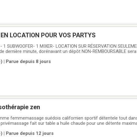
 EN LOCATION POUR VOS PARTYS
DS- 1 SUBWOOFER- 1 MIXER- LOCATION SUR RÉSERVATION SEULEME
s de dernière minute, dorénavant un dépôt NON-REMBOURSABLE sera 
) | Parue depuis 8 jours
sothérapie zen
mme femmemassage suédois californien sportif détentele tout dan
fait sur table a huile chaude pour une détente maximal du corps et de
) | Parue depuis 12 jours
 dimanche sur semaine selon ma