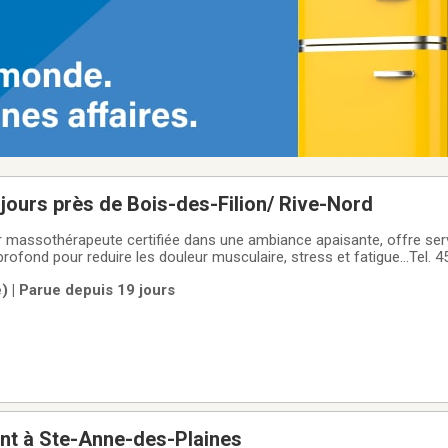
ours près de Bois-des-Filion/ Rive-Nord
r massothérapeute certifiée dans une ambiance apaisante, offre se
rofond pour reduire les douleur musculaire, stress et fatigue...Tel. 
t 60 $ / 30min; 100$/heure pour le massage des tissus profonds et 
) | Parue depuis 19 jours
Open 7 days a
nt à Ste-Anne-des-Plaines