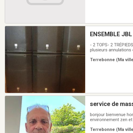
ENSEMBLE JBL
- 2 TOPS- 2 TRÉPIE
plusieurs annulation
toutes réservations.
Terrebonne (Ma ville
service de mas
bonjour bienvenue ho
environnement zen et privémassage 
votre stress soins nerf siatique,douleur musculaire,ect je peut vous aider a vous soulagerdisponible
Terrebonne (Ma ville
seulement samedi et