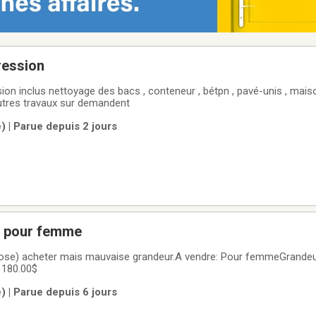
ression
onteneur , bétpn , pavé-unis , maison , des drains et
utres travaux sur demandent
) | Parue depuis 2 jours
e pour femme
ose) acheter mais mauvaise grandeur.A vendre: Pour femmeGrandeur
 180.00$
) | Parue depuis 6 jours