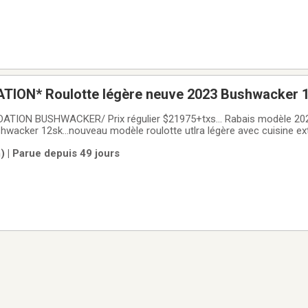
TION* Roulotte légère neuve 2023 Bushwacker 1
er...cuisine extérieure...frigo...a/c...chauffage et
ATION BUSHWACKER/ Prix régulier $21975+txs... Rabais modèle 20
hwacker 12sk…nouveau modèle roulotte utlra légère avec cuisine ext
he extérieure, frigo, beaucoup de rangement et seulement 1660lbs…
 | Parue depuis 49 jours
ttes Beaulieu.ROULOTTES BEAULIEU est un