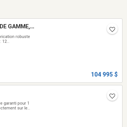
T DE GAMME,
rication robuste
: 12
coucherSpacieux
104 995 $
e garanti pour 1
rectement sur le
ux et prestigieux