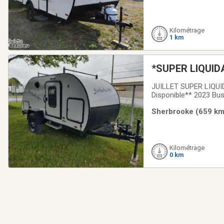
Kilométrage
1 km
*SUPER LIQUIDA
facile à remorqu
JUILLET SUPER LIQUID
Disponible** 2023 Bus
chauffage, a/c, douc
Sherbrooke (659 km)
découvrir chez Roulo
Kilométrage
0 km