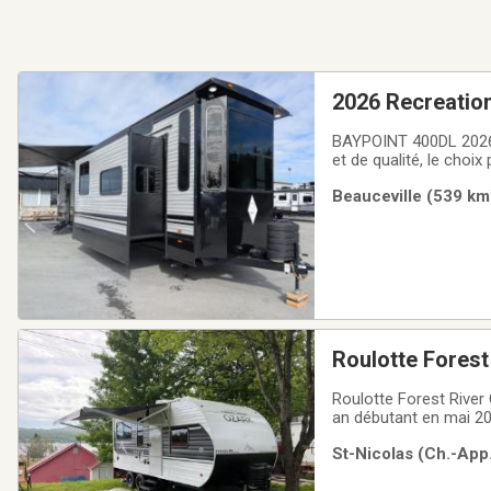
2026 Recreatio
POIDS DE 12 52
BAYPOINT 400DL 2026 
et de qualité, le choi
527lbsLongueur hors t
Beauceville (539 km
loft doubleÉlectromé
Roulotte Fores
Roulotte Forest River
an débutant en mai 202
bord de l’un des plus
St-Nicolas (Ch.-App.
lac St-Joseph, avec e