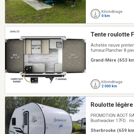
Kilométrage
0 km
T
Achetée neuve printe
fumeur.Plancher 8 pied
deux ronds propane (in
Grand-Mère (653 km)
table cuisine peut fair
Kilométrage
2 000 km
Roulotte légère
remorquer avec 
PROMOTION AOÜT RABAIS SUR U
Bushwacker 17FD… modèl
toilette, chauffage, 
Sherbrooke (659 km)
Wow! Venez la déc