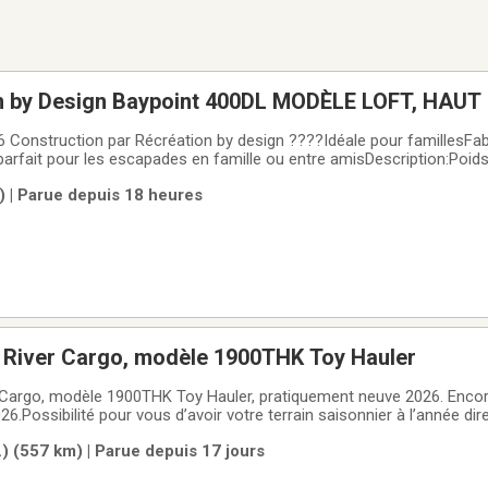
n by Design Baypoint 400DL MODÈLE LOFT, HAU
7 LBS
Construction par Récréation by design ????Idéale pour famillesFab
x parfait pour les escapades en famille ou entre amisDescription:Poids
out: 40 pieds3 extensionsPeut accueillir jusqu'à 8 personnes pour 
) | Parue depuis 18 heures
nagers format
t River Cargo, modèle 1900THK Toy Hauler
 Cargo, modèle 1900THK Toy Hauler, pratiquement neuve 2026. Encor
6.Possibilité pour vous d’avoir votre terrain saisonnier à l’année di
 beaux lacs naturels au Québec, a 15 minutes de Québec, au majestue
) (557 km) | Parue depuis 17 jours
n prime