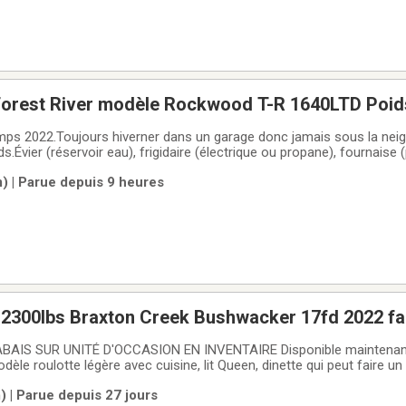
ente roulotte Forest River modèle Rockwood T-R 1640LTD Po
mps 2022.Toujours hiverner dans un garage donc jamais sous la nei
s.Évier (réservoir eau), frigidaire (électrique ou propane), fournaise 
térieur ou extérieur), lits matelas chauffants (double, jumeau, couc
 | Parue depuis 9 heures
e un lit jumeau,
 2300lbs Braxton Creek Bushwacker 17fd 2022 fac
dinette, lit Queen, toilette/douche, peut coucher 
NITÉ D'OCCASION EN INVENTAIRE Disponible maintenant** 2022
e roulotte légère avec cuisine, lit Queen, dinette qui peut faire un l
a/c, douche extérieure, frigo 12volts, beaucoup de rangement et seul
 | Parue depuis 27 jours
ouvrir chez Roulottes