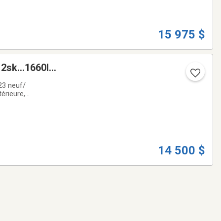
15 975 $
2sk...1660lbs
 +++
23 neuf/
érieure,
Wow! Venez la
14 500 $