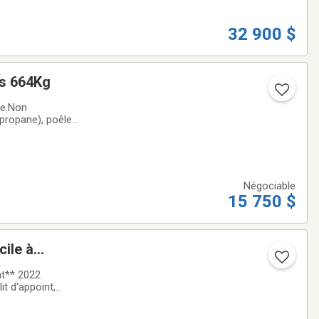
32 900 $
ids 664Kg
ge.Non
(propane), poêle
he 4 personnes),
Négociable
15 750 $
ile à
4
it d'appoint,
ement 2300 lbs…