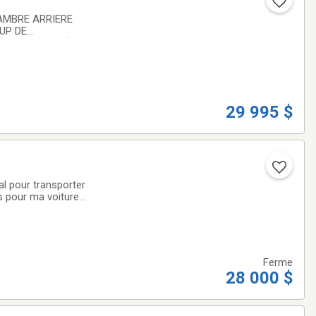
UP DE
TIE PROLONGÉE
CCASION EN
29 995 $
al pour transporter
s pour ma voiture
pense bien que oui
Ferme
28 000 $