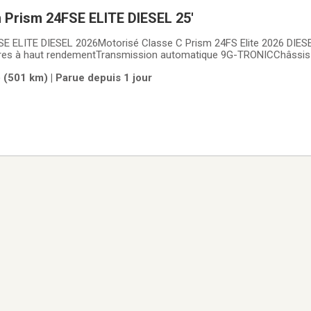
Prism 24FSE ELITE DIESEL 25'
 ELITE DIESEL 2026Motorisé Classe C Prism 24FS Elite 2026 DIES
ndres à haut rendementTransmission automatique 9G-TRONICChâssi
les laminées en aluminium de 2"Auvent de protection pour extension (
 (501 km) | Parue depuis 1 jour
nan propane 3,6 kWAttelage de 5 000