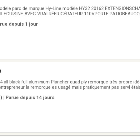
c de marque Hy-Line modèle HY32 20162 EXTENSIONSCHAMBRE ARRIERE
 ILECUISINE AVEC VRAI RÉFRIGÉRATEUR 110VPORTE PATIOBEAUCO
ENT MÉCANIQUEET BEAUCOUP PLUS!*** FINANCEMENT ET GARAN
rue depuis 1 jour
SPONIBLE CHEZ ROULOTTES ORFORD, VOTRE MARCHAND DE VR D'O
o
 all black full aluminium Plancher quad ply remorque très propre idé
entrepreneur la remorque es usagé mais pratiquement pas servi étai
rti -garantit encore pendant 4 ans à vérifier si transférable mais je 
 | Parue depuis 14 jours