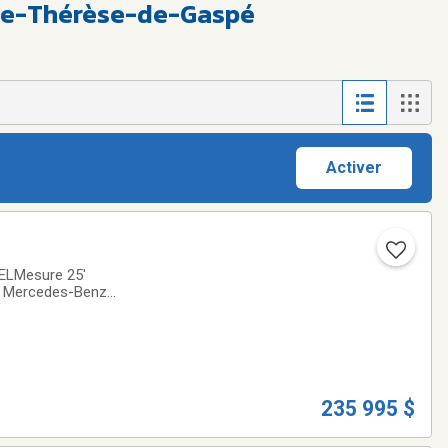
Ste-Thérèse-de-Gaspé
Activer
SELMesure 25'
s Mercedes-Benz
slide-out
235 995 $