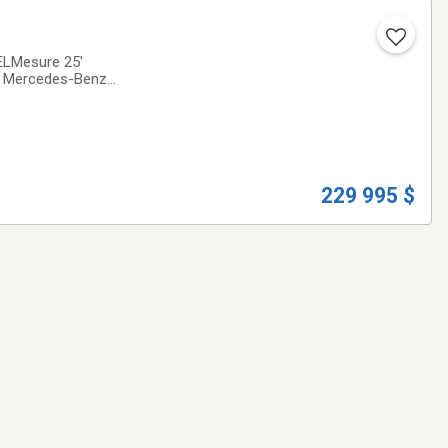
ELMesure 25'
s Mercedes-Benz
slide-out
229 995 $