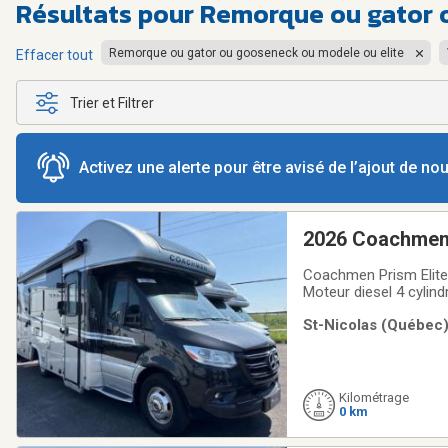
Résultats pour
Remorque ou gator 
Remorque ou gator ou gooseneck ou modele ou elite
Effacer tout
Trier et Filtrer
Activez une alerte pour être avisé de l’ajout de n
2026 Coachmen 
Coachmen Prism Elite
Moteur diesel 4 cyli
SprinterParois latéra
St-Nicolas (Québec)
topper)Génératrice O
Kilométrage
0 km