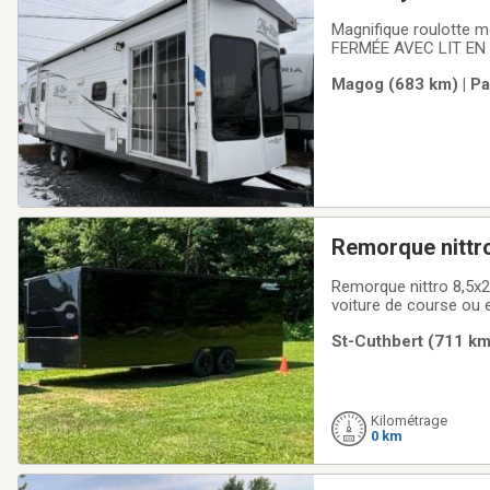
Magnifique roulotte modèle par
FERMÉE AVEC LIT EN
FENESTRATIONS AUV
Magog (683 km) | Pa
DISPONIBLE! ****DI
Remorque nittr
Remorque nittro 8,5x24
voiture de course ou 
mais je m’en suis dépa
St-Cuthbert (711 km)
très propre le prix est
Kilométrage
0 km