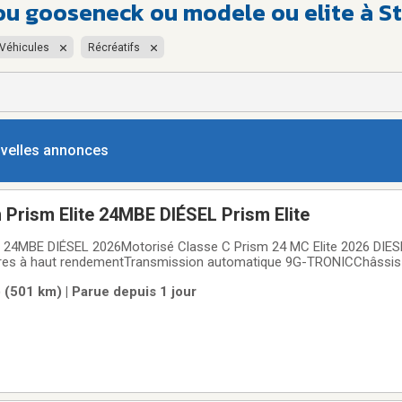
ou gooseneck ou modele ou elite à 
Véhicules
Récréatifs
ouvelles annonces
Prism Elite 24MBE DIÉSEL Prism Elite
 24MBE DIÉSEL 2026Motorisé Classe C Prism 24 MC Elite 2026 DIE
ndres à haut rendementTransmission automatique 9G-TRONICChâssi
les laminées en aluminium de 2"Auvent de protection pour extension (
 (501 km) | Parue depuis 1 jour
nan propane 3,6 kWAttelage de 5 000