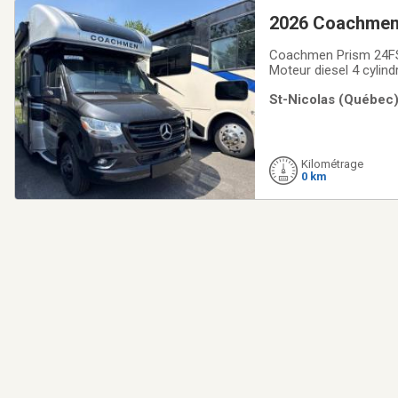
2026 Coachmen 
Coachmen Prism 24FSE
Moteur diesel 4 cyli
SprinterParois latéra
St-Nicolas (Québec)
topper)Génératrice O
Kilométrage
0 km