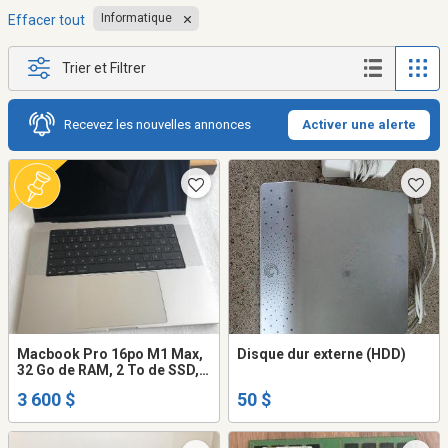
Informatique
Effacer tout
Trier et Filtrer
Recevez les nouvelles annonces
Activer une alerte
Macbook Pro 16po M1 Max,
Disque dur externe (HDD)
32 Go de RAM, 2 To de SSD,
clavier français canadien
3 600 $
50 $