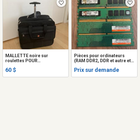
MALLETTE noire sur
Pièces pour ordinateurs
roulettes POUR
(RAM DDR2, DDR et autre et
ORDINATEUR.
Disques durs) Faites moi un
60 $
Prix sur demande
offre su vous avez de
l'intérêt pour une pièce ou
plusieurs.