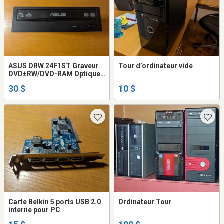
ASUS DRW 24F1ST Graveur
Tour d’ordinateur vide
DVD±RW/DVD-RAM Optique
16x/16x/5x Interne SATA Noir
30 $
10 $
5,25"
Carte Belkin 5 ports USB 2.0
Ordinateur Tour
interne pour PC