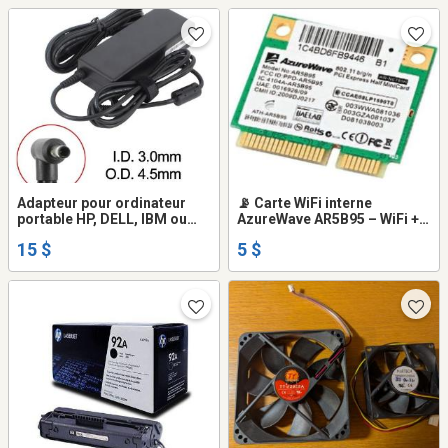
Adapteur pour ordinateur
📡 Carte WiFi interne
portable HP, DELL, IBM ou
AzureWave AR5B95 – WiFi +
autres
Bluetooth
15 $
5 $