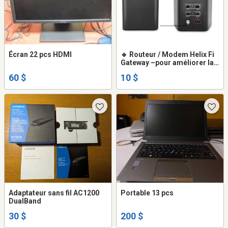
Écran 22 pcs HDMI
🔹 Routeur / Modem Helix Fi
Gateway –pour améliorer la
couverture et la stabilité de
60 $
10 $
votre réseau internet à la
maison.
Adaptateur sans fil AC1200
Portable 13 pcs
DualBand
30 $
200 $