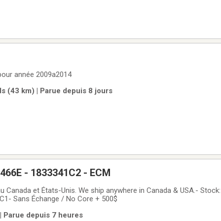
 pour année 2009a2014
 (43 km) | Parue depuis 8 jours
DT466E - 1833341C2 - ECM
au Canada et États-Unis. We ship anywhere in Canada & USA.- Stock
C1- Sans Échange / No Core + 500$
 | Parue depuis 7 heures