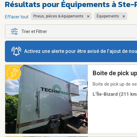
Résultats pour
Équipements à Ste-
Pneus, pièces & équipements
Équipements
Effacer tout
Trier et Filtrer
Activez une alerte pour être avisé de l’ajout de n
Boite de pick u
Boite de pick up de se
L'Île-Bizard (211 km