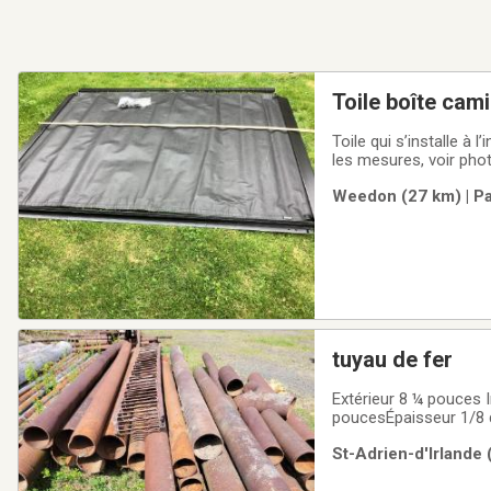
Toile boîte cam
Toile qui s’installe à 
les mesures, voir photos. Boîte intérieur de 5pieds 2 pouces de largeur par6pieds 4 pouc
aussi une rigide de ma
Weedon (27 km) | Pa
150.0000$ pour
tuyau de fer
Extérieur 8 ¼ pouces Intérieur 8 poucesÉpaisseur ¼ de pouceAussi Extérieur 6 ½ poucesIntérieur 6 1/8
St-Adrien-d'Irlande 