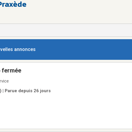
Praxède
ouvelles annonces
p fermée
rvice
) | Parue depuis 26 jours