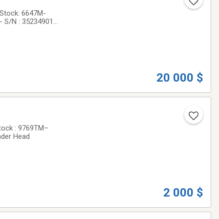
 Stock: 6647M-
- S/N : 35234901-
20 000 $
Stock : 9769TM–
nder Head
2 000 $