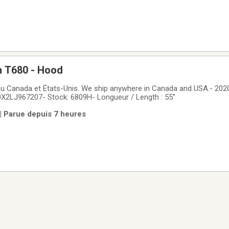
h T680 - Hood
au Canada et États-Unis. We ship anywhere in Canada and USA.- 20
X2LJ967207- Stock: 6809H- Longueur / Length : 55''
 | Parue depuis 7 heures