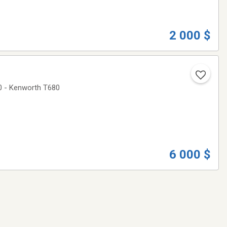
2 000 $
20 - Kenworth T680
6 000 $