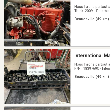
Nous livrons partout 
Truck: 2009 - Peterbi
161 523 KM/ 10 625 H
Beauceville (49 km)
International M
Nous livrons partout
P/N : 1839769C- Inter
Beauceville (49 km)