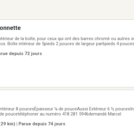
ionnette
l’intérieur de la boîte, pour ceux qui ont des barres chromé ou autres 
es de long. J’ai
rque ENCORE qui s’installe Sur le dessus de la boîte, usager et très
rue depuis 72 jours
poucesÉpaisseur 1/8 de poucetéléphoner au numéro 418 281 5946demandé Marcel
(29 km) | Parue depuis 74 jours