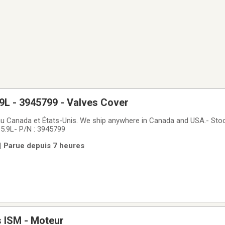
9L - 3945799 - Valves Cover
au Canada et États-Unis. We ship anywhere in Canada and USA.- Sto
5.9L- P/N : 3945799
 | Parue depuis 7 heures
 ISM - Moteur