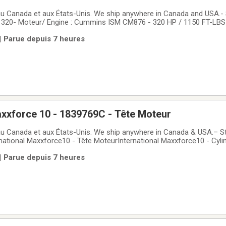
au Canada et aux États-Unis. We ship anywhere in Canada and USA.-
lt 320- Moteur/ Engine : Cummins ISM CM876 - 320 HP / 1150 FT-LBS
 - No core + 4000$
 | Parue depuis 7 heures
axxforce 10 - 1839769C - Tête Moteur
 au Canada et aux États-Unis. We ship anywhere in Canada & USA.– 
national Maxxforce10 - Tête MoteurInternational Maxxforce10 - Cyli
 | Parue depuis 7 heures