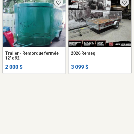
Trailer - Remorque fermée
2026 Remeq
12' x 92''
2 000 $
3 099 $