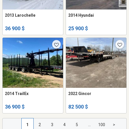
2013 Larochelle
2014 Hyundai
36 900 $
25 900 $
2014 TrailEx
2022 Gincor
36 900 $
82 500 $
1
2
3
4
5
...
100
>