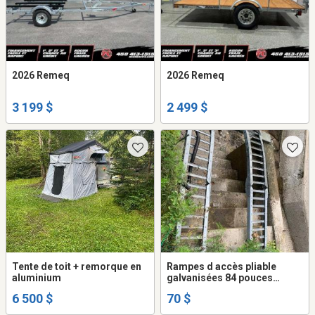
2026 Remeq
2026 Remeq
3 199 $
2 499 $
Tente de toit + remorque en
Rampes d accès pliable
aluminium
galvanisées 84 pouces
dépliées
6 500 $
70 $