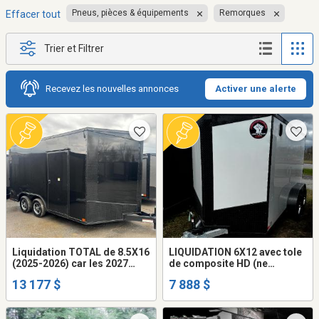
Pneus, pièces & équipements
Remorques
Effacer tout
Trier et Filtrer
Recevez les nouvelles annonces
Activer une alerte
Liquidation TOTAL de 8.5X16
LIQUIDATION 6X12 avec tole
(2025-2026) car les 2027
de composite HD (ne
arrive bientôt. Remorque
gondole pas) remorque
13 177 $
7 888 $
fermée trailer cargo 16 pieds
fermée trailer cargo fermer
(rampe ou 2 portes) aussi
(frame peinturé ou galvanisé
8.5x14 ou 8.5x18
+995$)