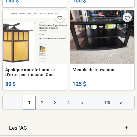
130 $
100 $
Applique murale lumière
Meuble de télévision
d'extérieur mission One
Light bronze Vaxcel Light
80 $
125 $
Outdoor Wall Mount
1
2
3
4
5
...
100
>
+
LesPAC