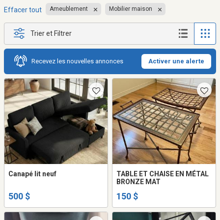
Ameublement
Mobilier maison
Effacer tout
Trier et Filtrer
Recevez les nouvelles annonces
Activer une alerte
Canapé lit neuf
TABLE ET CHAISE EN MÉTAL
BRONZE MAT
500 $
150 $