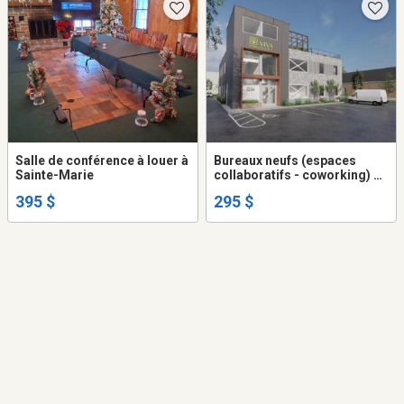
Salle de conférence à louer à
Bureaux neufs (espaces
Sainte-Marie
collaboratifs - coworking) à
louer court ou long terme, à
395 $
295 $
SAINTE-MARIE