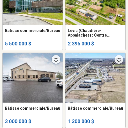
Bâtisse commerciale/Bureau
Lévis (Chaudière-
Appalaches) : Centre
équestre reconnu 35,86
5 500 000 $
2 395 000 $
acres
Bâtisse commerciale/Bureau
Bâtisse commerciale/Bureau
3 000 000 $
1 300 000 $