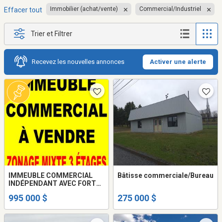
Immobilier (achat/vente)
Commercial/Industriel
Effacer tout
Trier et Filtrer
Recevez les nouvelles annonces
Activer une alerte
IMMEUBLE COMMERCIAL
Bâtisse commerciale/Bureau
INDÉPENDANT AVEC FORT
POTENTIEL DE
995 000 $
275 000 $
REDÉVELOPPEMENT