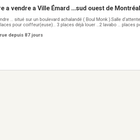
Ville Émard ...sud ouest de Montréal demande ..
ndre ... situé sur un boulevard achalandé ( Boul Monk ).Salle d'atten
places pour coiffeur(euse)... 3 places déjà louer ...2 lavabo ... places po
rue depuis 87 jours