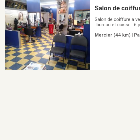
Salon de coiffure a vendre a 
$ 10,000
Salon de coiffure a ve
..bureau et caisse . 6 
laboratoire .. 2 places de stationnement .. grand local .Établi depuis plus de 22 ans avec clientèles .. Cause de
Mercier (44 km) | Pa
la vente ...