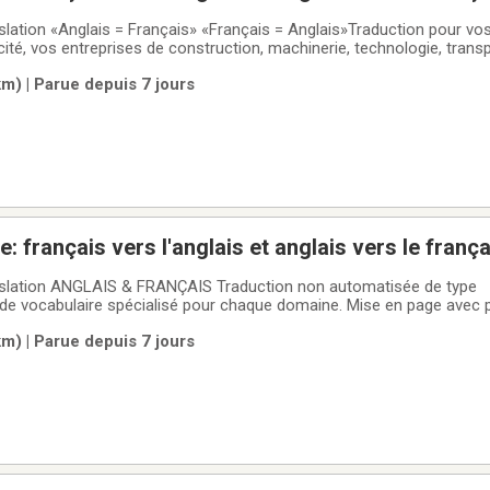
uction pour vos services
icité, vos entreprises de construction, machinerie, technologie, transp
 avec lexiques (vocabulaire spécialisé) pour chaque domaine. Mise e
m) | Parue depuis 7 jours
e: français vers l'anglais et anglais vers le frança
slation ANGLAIS & FRANÇAIS Traduction non automatisée de type
cabulaire spécialisé pour chaque domaine. Mise en page avec photos,
ues, formes, etc.Communications par courriel: informations, devis, envo
m) | Parue depuis 7 jours
 Texte général courant: