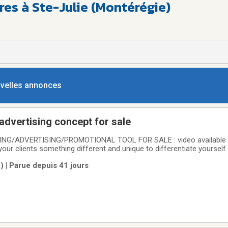
res à Ste-Julie (Montérégie)
ouvelles annonces
dvertising concept for sale
NG/ADVERTISING/PROMOTIONAL TOOL FOR SALE : video available 
 your clients something different and unique to differentiate yoursel
ant to start a unique business? Then, you need the Splash Concept!
 | Parue depuis 41 jours
t and it is one of a kind! WHAT