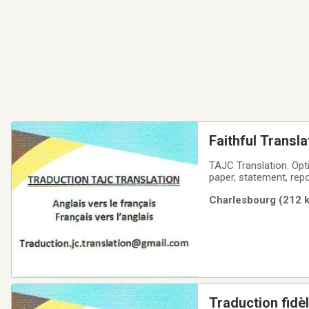
Faithful Transl
TAJC Translation. Opt
paper, statement, report, user’s guid
software according to the linguistic context and 
Charlesbourg (212 k
Meticulous work and
Traduction fidèl