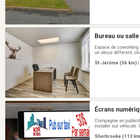
Bureau ou salle
justice (espace
Espace de coworking à
un décor différent, c
intelligent de 55 po. 
St-Jérôme (56 km) |
bureaux verrouillés à c
Écrans numériqu
vendre
Compagnie en publicit
installer sur véhicule.
publicité. Peut facilem
Sherbrooke (113 km)
l'impression et on cha