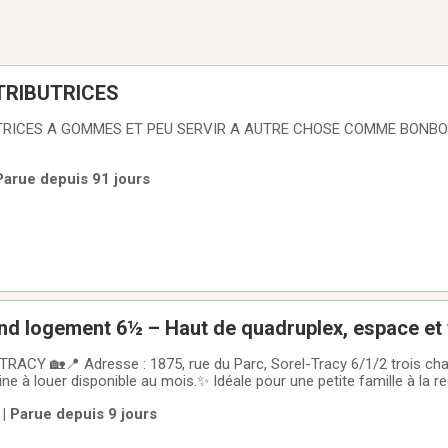
TRIBUTRICES
TRICES A GOMMES ET PEU SERVIR A AUTRE CHOSE COMME BONB
Parue depuis 91 jours
and logement 6½ – Haut de quadruplex, espace et t
ACY 🏡📍 Adresse : 1875, rue du Parc, Sorel-Tracy 6/1/2 trois cha
ine à louer disponible au mois.✨ Idéale pour une petite famille à la r
à Sorel-Tracy.💰 Loyer : sur demande 📅 Disponible : Dès maintenant
| Parue depuis 9 jours
 organiser une visite,