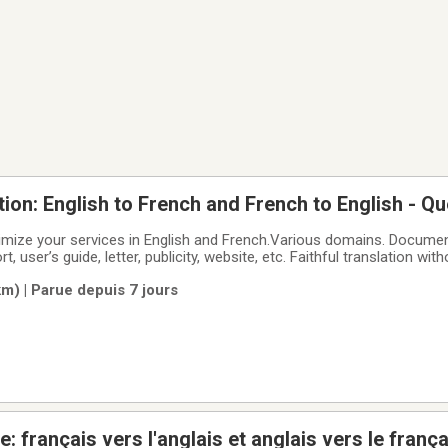
ation: English to French and French to English - Q
imize your services in English and French.Various domains. Documen
e, letter, publicity, website, etc. Faithful translation without automated
grammatical and orthographical rules. Appropriate register.
m) | Parue depuis 7 jours
e: français vers l'anglais et anglais vers le franç