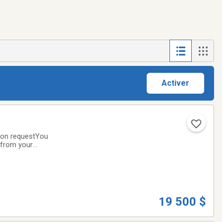
Activer
on requestYou
f from your
 I created and
19 500 $