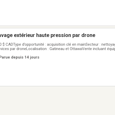
avage extérieur haute pression par drone
 $ CADType d’opportunité : acquisition clé en mainSecteur : nettoyag
rvices par droneLocalisation : Gatineau et OttawaVente incluant équ
e, formation et accompagnementUne entreprise clé en main spéciali
 Parue depuis 14 jours
 extérieur avec