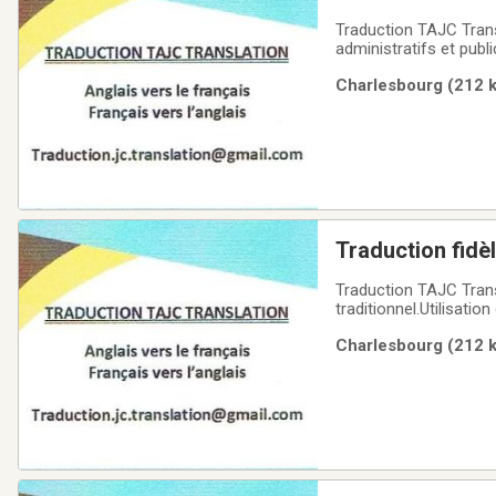
Traduction TAJC Translation «Anglais = Français» «Français = Anglais»Trad
administratifs et publ
Traduction pertinente
Charlesbourg (212 k
photos, illustrations,
Traduction fidèl
Traduction TAJC Tran
traditionnel.Utilisation de vo
illustrations, graphiq
Charlesbourg (212 k
facture, etc.Forfaits: