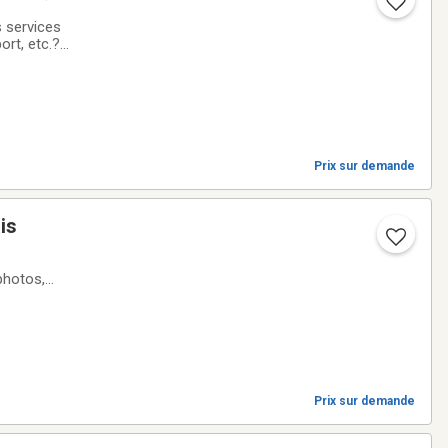
ort, etc.?
n page avec
Prix sur demande
is
i de fichier,
Prix sur demande