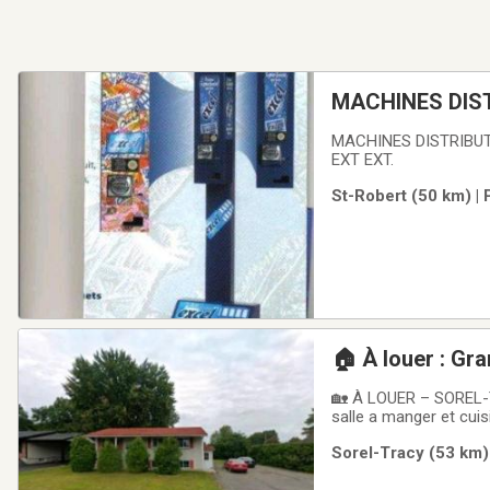
MACHINES DIS
MACHINES DISTRIBU
EXT EXT.
St-Robert (50 km) | 
🏠 À louer : Gr
🏡 À LOUER – SOREL-TR
salle a manger et cuis
logement confortable 
Sorel-Tracy (53 km) 
d’informations ou pour