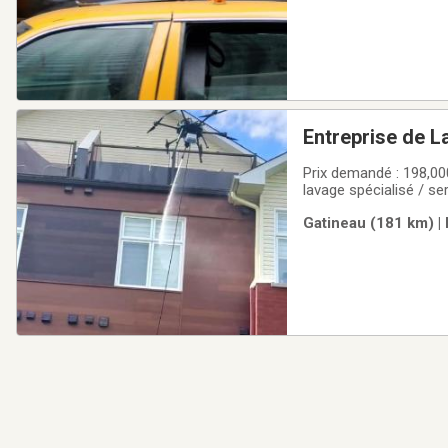
Entreprise de L
Prix demandé : 198,000
lavage spécialisé / se
commerciaux, clientèl
Gatineau (181 km) |
services de nettoyage