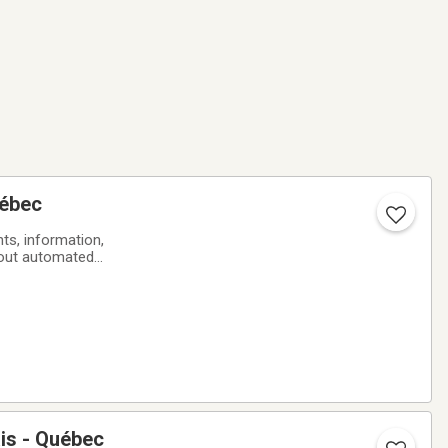
uébec
ts, information,
ais - Québec