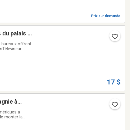
Prix sur demande
 du palais de
 bureaux offrent
esTéléviseur
 ultra rapide,
17 $
agnie à
umériques a
 de monter la
s de frais pour