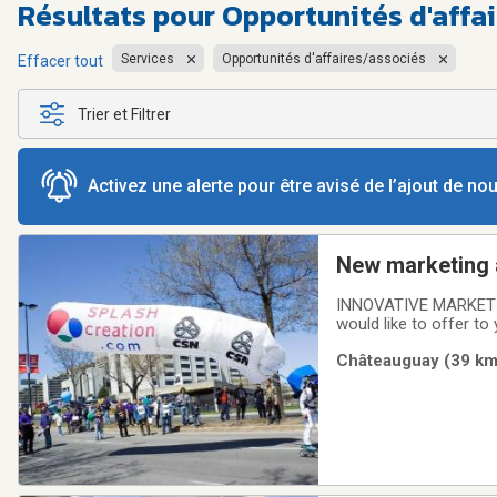
Résultats pour
Opportunités d'affai
Services
Opportunités d'affaires/associés
Effacer tout
Trier et Filtrer
Activez une alerte pour être avisé de l’ajout de n
New marketing a
INNOVATIVE MARKETI
would like to offer to
competitors? Or you w
Châteauguay (39 km)
developed this concep