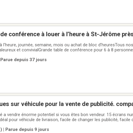
 de conférence à louer à l’heure à St-Jérôme près
 de coworking)
 l'heure, journée, semaine, mois ou achat de bloc d’heuresTous nos
haleureux et convivialGrande table de conférence pour 6 à 8 personn
avec câble HDMIGrand tableau magnétique avec marqueursInternet fibre
 Parue depuis 37 jours
lé, café
es sur véhicule pour la vente de publicité. comp
é a vendre énorme potentiel si vous êtes bon vendeur. 15 écrans n
 Idéal pour véhicule de livraison, facile de changer les publicité, facile
ent changer le spécial du client. Une possibilité infini en publicité. Pa
 | Parue depuis 9 jours
nge la