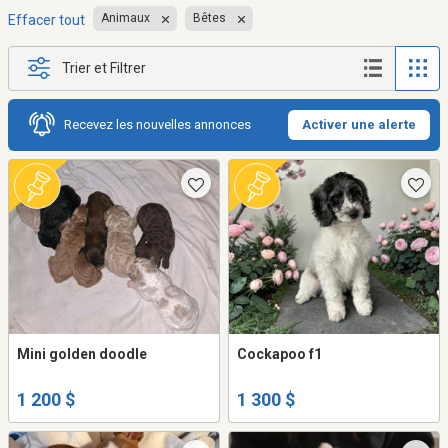
Animaux
Bêtes
Effacer tout
Trier et Filtrer
Recevez les nouvelles annonces
Activer une alerte
Mini golden doodle
Cockapoo f1
1 200 $
1 300 $