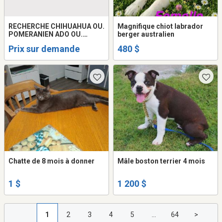
RECHERCHE CHIHUAHUA OU.
Magnifique chiot labrador
POMERANIEN ADO OU.
berger australien
ADULTE
Prix sur demande
480 $
Chatte de 8 mois à donner
Mâle boston terrier 4 mois
1 $
1 200 $
1
2
3
4
5
...
64
>