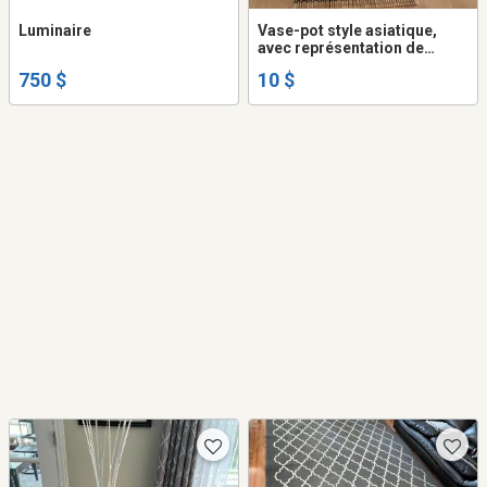
Luminaire
Vase-pot style asiatique,
avec représentation de
geisha. Le couvercle se lève.
750 $
10 $
Voir photo.