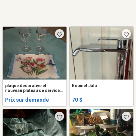
plaque decorative et
Robinet Jalo
nouveau plateau de service
avec coupes a vin voir les
Prix sur demande
70 $
photos