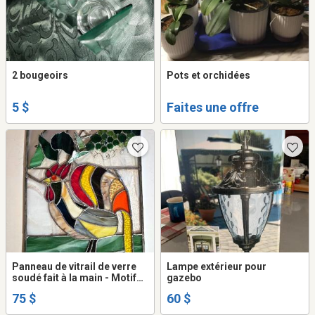
2 bougeoirs
Pots et orchidées
5 $
Faites une offre
Panneau de vitrail de verre
Lampe extérieur pour
soudé fait à la main - Motif
gazebo
Coq
75 $
60 $