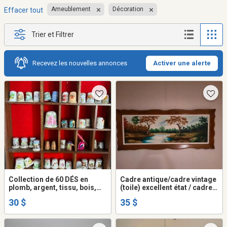
Ameublement
Décoration
Effacer tout
Trier et Filtrer
Recevez les nouvelles annonces
Activer une alerte
Collection de 60 DÉS en
Cadre antique/cadre vintage
plomb, argent, tissu, bois,
(toile) excellent état / cadre
porcelaine
rustique / champêtre
30 $
35 $