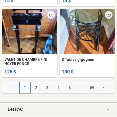
15 $
15 $
VALET DE CHAMBRE FINI
3 Tables gigognes
NOYER FONCÉ
125 $
100 $
1
2
3
4
5
...
59
>
+
LesPAC