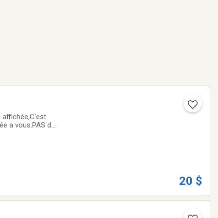
née a vous.PAS de
20 $