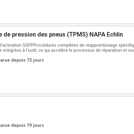
le de pression des pneus (TPMS) NAPA Echlin
t d'activation SSPPProcédures complètes de réapprentissage spécifiq
ntégrées à l'outil, ce qui accélère le processus de réparation et vo
fectuer une réinitialisation SSPP par OBDII sur les véhicules concer
 Parue depuis 72 jours
ement le processus de
 Parue depuis 79 jours