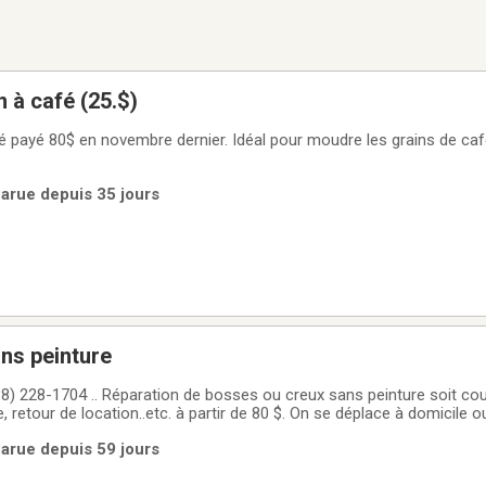
n à café (25.$)
fé payé 80$ en novembre dernier. Idéal pour moudre les grains de ca
 Parue depuis 35 jours
ns peinture
8) 228-1704 .. Réparation de bosses ou creux sans peinture soit cou
le, retour de location..etc. à partir de 80 $. On se déplace à domicile o
 soit de St-Georges à Québec, Lévis, Beauce. Vous pouvez écrire ou 
 Parue depuis 59 jours