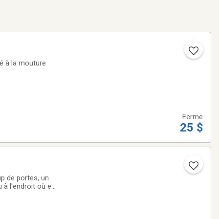
fé à la mouture
Ferme
25 $
p de portes, un
u à l'endroit où est
envoyer vos photos