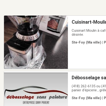
Cuisinart-Mouli
Cuisinart Moulin à ca
désirée.
Ste-Foy (Ma ville) |
Débosselage sa
(418) 262-6135 ou (41
panier d'épicerie , grê
le véhicule à réparer
Ste-Foy (Ma ville) |
pour estimation