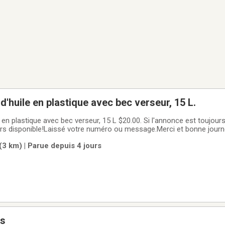
d'huile en plastique avec bec verseur, 15 L.
 avec bec verseur, 15 L $20.00. Si l'annonce est toujours affichée,C'est
jours disponible!Laissé votre numéro ou message.Merci et bonne jour
Virement.En argent S.V.P (( Non je accepte pas De VIRMENT Interac ))Bonne journée.
3 km) | Parue depuis 4 jours
es