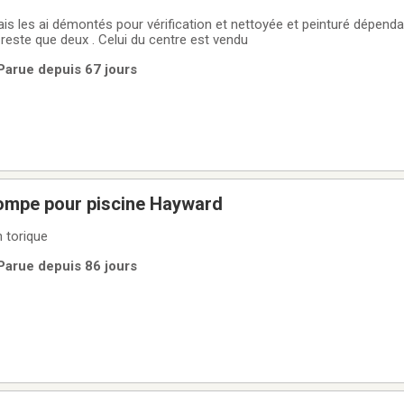
is les ai démontés pour vérification et nettoyée et peinturé dépendan
entre 50 à 400 .il m’en reste que deux . Celui du centre est vendu
Parue depuis 67 jours
ompe pour piscine Hayward
n torique
Parue depuis 86 jours