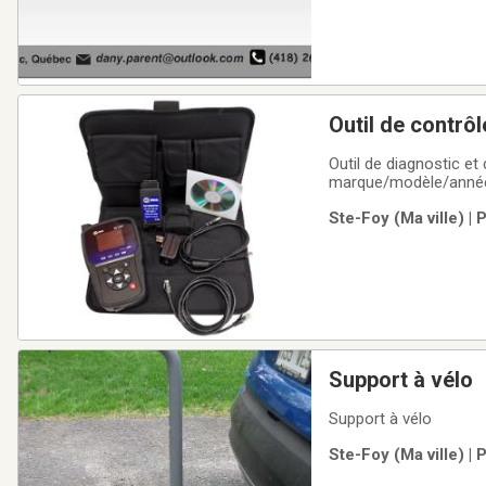
Outil de contrô
Outil de diagnostic e
marque/modèle/année i
tempsVous permet d'ef
Ste-Foy (Ma ville) |
simplifie considérabl
Support à vélo
Support à vélo
Ste-Foy (Ma ville) |