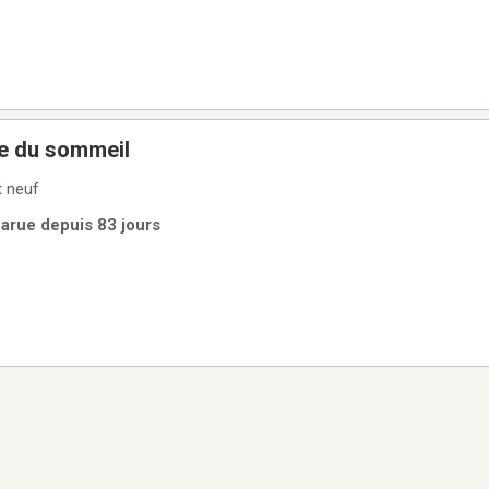
e du sommeil
t neuf
 Parue depuis 83 jours