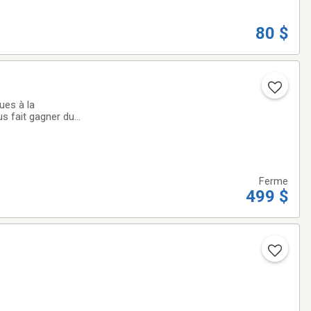
80 $
ues à la
us fait gagner du
nés, ce qui
Ferme
499 $