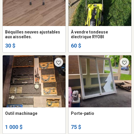
Béquilles neuves ajustables
À vendre tondeuse
aux aisselles.
électrique RYOBI
30 $
60 $
Outil machinage
Porte-patio
1 000 $
75 $