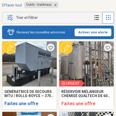
Outils - matériaux
Effacer tout
Trier et Filtrer
Recevez les nouvelles annonces
Activer une alerte
URGENT
GÉNÉRATRICE DE SECOURS
RÉSERVOIR MÉLANGEUR
MTU / ROLLS-ROYCE — 375
CHEMISÉ QUALTECH DE 600
KVA
GALLONS — ANNÉE 2021
Faites une offre
Faites une offre