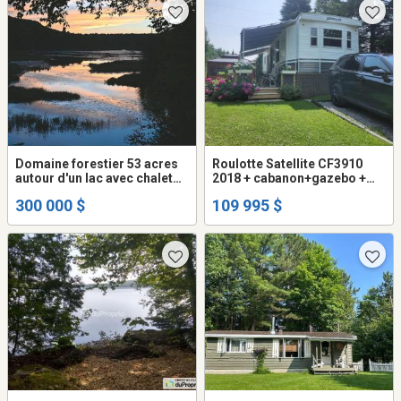
Domaine forestier 53 acres
Roulotte Satellite CF3910
autour d'un lac avec chalet
2018 + cabanon+gazebo +
en Mauricie
BBQ Coleman+foyer sur son
300 000 $
109 995 $
site clé en main