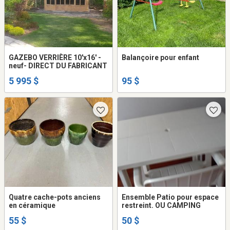
GAZEBO VERRIÈRE 10'x16' -
Balançoire pour enfant
neuf- DIRECT DU FABRICANT
5 995 $
95 $
Quatre cache-pots anciens
Ensemble Patio pour espace
en céramique
restreint. OU CAMPING
55 $
50 $