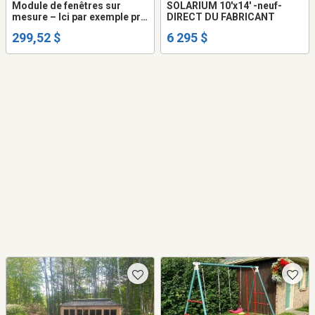
Module de fenêtres sur
SOLARIUM 10'x14' -neuf-
mesure – Ici par exemple prix
DIRECT DU FABRICANT
pour 48’’x48’’
299,52 $
6 295 $