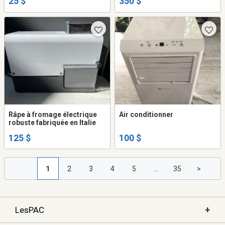
25 $
350 $
sécheuse de même qu'une
cuisinière
Râpe à fromage électrique
Air conditionner
robuste fabriquée en Italie
125 $
100 $
1
2
3
4
5
...
35
>
+
LesPAC