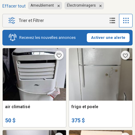
Ameublement
Électroménagers
Effacer tout
Trier et Filtrer
Recevez les nouvelles annonces
Activer une alerte
air climatisé
frigo et poele
50 $
375 $