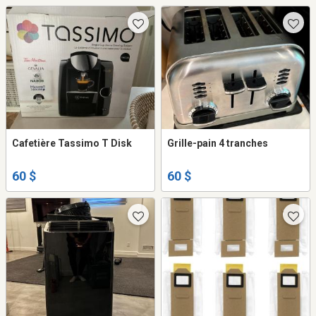
Cafetière Tassimo T Disk
Grille-pain 4 tranches
60 $
60 $