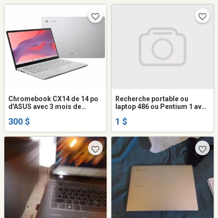
Chromebook CX14 de 14 po
Recherche portable ou
d'ASUS avec 3 mois de
laptop 486 ou Pentium 1 avec
forfait Google AI Pro - Gris
Windows 95
300 $
1 $
(Celeron N4500 d'Intel/RAM 4
Go/eMMC 64 Go/ChromeOS)