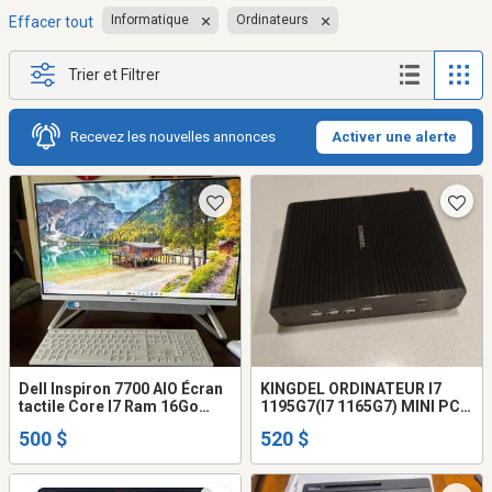
Informatique
Ordinateurs
Effacer tout
Trier et Filtrer
Recevez les nouvelles annonces
Activer une alerte
Dell Inspiron 7700 AIO Écran
KINGDEL ORDINATEUR I7
tactile Core I7 Ram 16Go
1195G7(I7 1165G7) MINI PC
SSD 512Go
NEUF
500 $
520 $