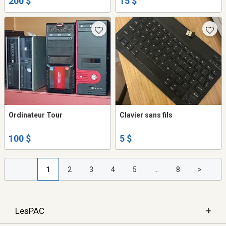
200 $
15 $
Ordinateur Tour
Clavier sans fils
100 $
5 $
1
2
3
4
5
...
8
>
+
LesPAC