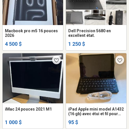
Macbook pro m5 16 pouces
Dell Precision 5680 en
2026
excellent état.
4 500 $
1 250 $
iMac 24 pouces 2021 M1
iPad Apple mini model A1432
(16 gb) avec étui et fil pour
rechargement.Propriétaire
1 000 $
95 $
retraité.