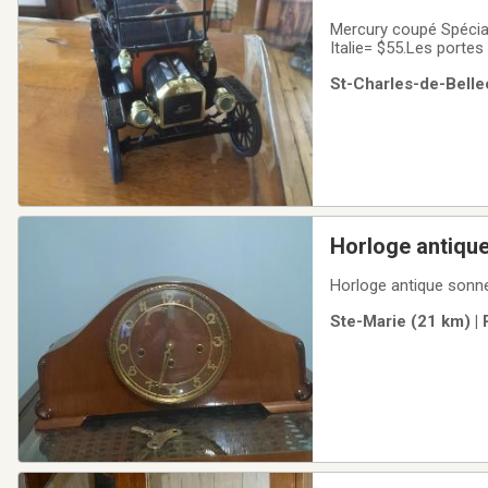
Mercury coupé Spécia
Italie= $55.Les porte
de leur valeur ailleur
St-Charles-de-Belle
Horloge antiqu
Horloge antique sonne 
Ste-Marie (21 km) | 