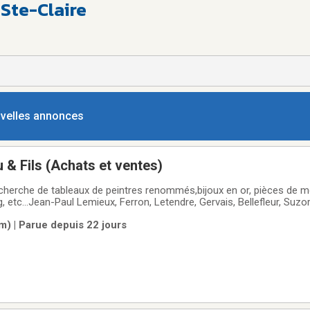
 Ste-Claire
ouvelles annonces
 & Fils (Achats et ventes)
herche de tableaux de peintres renommés,bijoux en or, pièces de 
g, etc…Jean-Paul Lemieux, Ferron, Letendre, Gervais, Bellefleur, Suzo
rd, Serge Lemoyne, John Der, Jean-Philippe Dallaire, Christian Berge
m) | Parue depuis 22 jours
hur