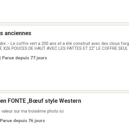
es anciennes
ndre :- Le coffre vert a 200 ans et a été construit avec des clous f
E X26 POUCES DE HAUT AVEC LES PATTES ET 22'' LE COFFRE SEUL - 
res petites valises et coffres à venir voir.Faites votre offre!!De Sain
 | Parue depuis 77 jours
et au 418-883-0185
e en FONTE ,Bœuf style Western
a valeur sur ma troisième photo ici
 Parue depuis 76 jours