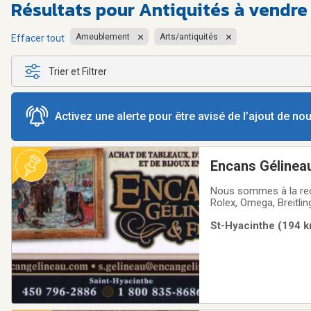
Résultats pour
Antiquités à vendre
Ameublement
Arts/antiquités
Effacer tout
Trier et Filtrer
Activez une alerte pour être avisé de l’ajout de n
Encans Gélineau
Nous sommes à la rec
Rolex, Omega, Breitlin
Léo Ayotte, René Richa
St-Hyacinthe (194 k
Laliberté, Carson, Art