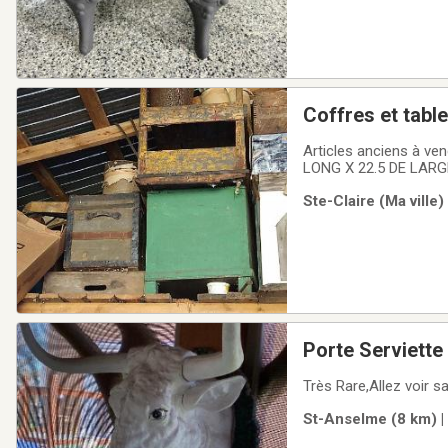
Coffres et tabl
Articles anciens à ve
LONG X 22.5 DE LARG
au moins 100 ans.- Aut
Ste-Claire (Ma ville)
contacter Sylvie Aud
Porte Serviett
Très Rare,Allez voir s
St-Anselme (8 km) |