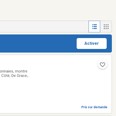
Activer
monnaies, montre
r Côté, De Grace,
ron, Corno, Alfred
Prix sur demande