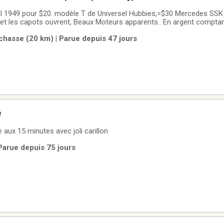
l 1949 pour $20. modèle T de Universel Hubbies,=$30 Mercedes SSK
s et les capots ouvrent, Beaux Moteurs apparents.. En argent comptan
s dans mes photos
chasse (20 km) | Parue depuis 47 jours
e
aux 15 minutes avec joli carillon
Parue depuis 75 jours