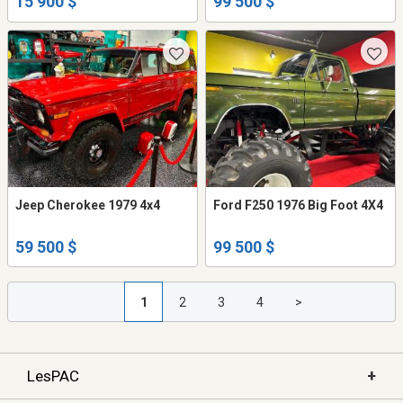
15 900 $
99 500 $
Jeep Cherokee 1979 4x4
Ford F250 1976 Big Foot 4X4
59 500 $
99 500 $
1
2
3
4
>
+
LesPAC