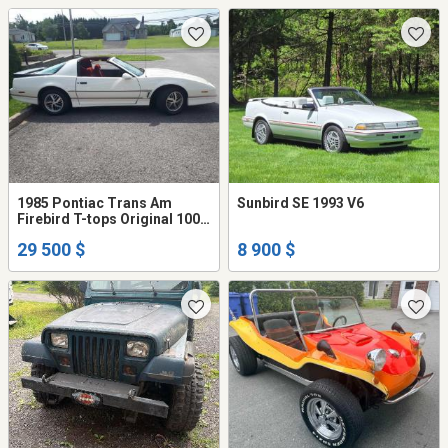
1985 Pontiac Trans Am
Sunbird SE 1993 V6
Firebird T-tops Original 100%
bas kilométrage 67,000 kms
29 500 $
8 900 $