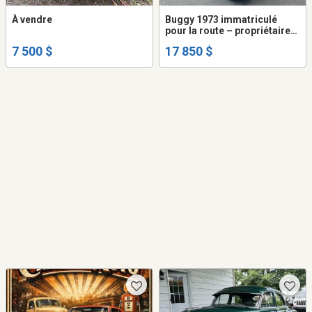
À vendre
Buggy 1973 immatriculé
pour la route – propriétaire
depuis 40 ans
7 500 $
17 850 $