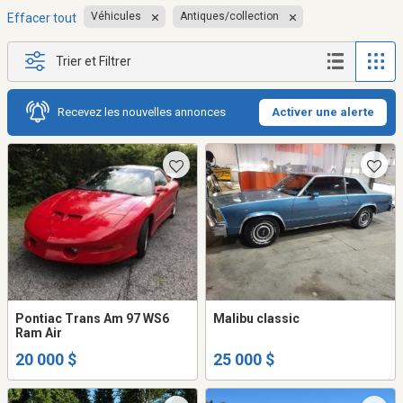
Véhicules
Antiques/collection
Effacer tout
Trier et Filtrer
Recevez les nouvelles annonces
Activer une alerte
Pontiac Trans Am 97 WS6
Malibu classic
Ram Air
20 000 $
25 000 $