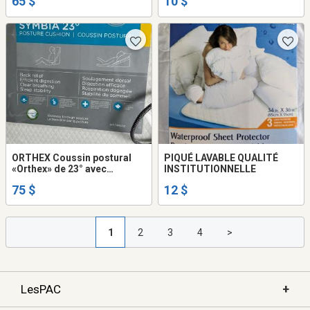
65 $
10 $
ORTHEX Coussin postural
PIQUÉ LAVABLE QUALITÉ
«Orthex» de 23° avec
INSTITUTIONNELLE
bénéfices sur le sommeil,
75 $
12 $
l'apnée, la digestion ... etc.
1
2
3
4
>
+
LesPAC