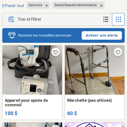
Services
Santé/beauté/alimentation
Effacer tout
Trier et Filtrer
Recevez les nouvelles annonces
Activer une alerte
Appareil pour apnée du
Marchette (peu utilisée)
sommeil
100 $
60 $