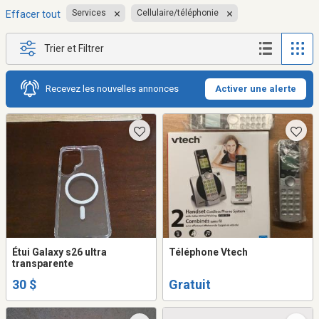
Services
Cellulaire/téléphonie
Effacer tout
Trier et Filtrer
Recevez les nouvelles annonces
Activer une alerte
Étui Galaxy s26 ultra
Téléphone Vtech
transparente
30 $
Gratuit