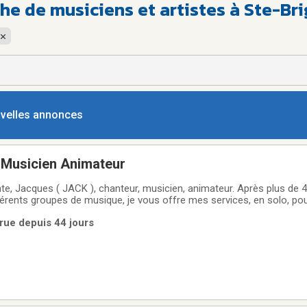
he de musiciens et artistes à Ste-Br
ouvelles annonces
Musicien Animateur
te, Jacques ( JACK ), chanteur, musicien, animateur. Après plus de 
férents groupes de musique, je vous offre mes services, en solo, po
lus. Soit pour soirée de danse, Rpa, fête, musique d'ambiance pour 5
rue depuis 44 jours
nsemble vos besoins pour