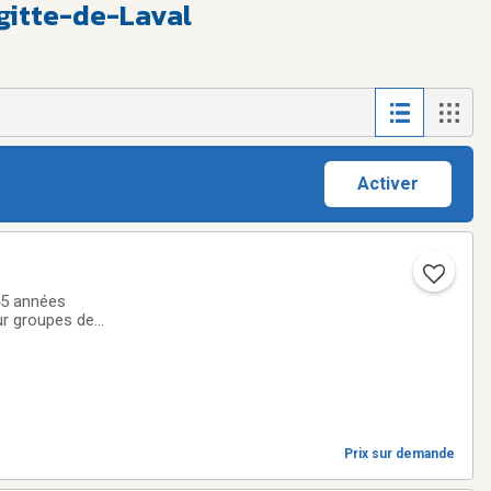
igitte-de-Laval
Activer
45 années
ur groupes de
 a 7, etc. Nous
Prix sur demande