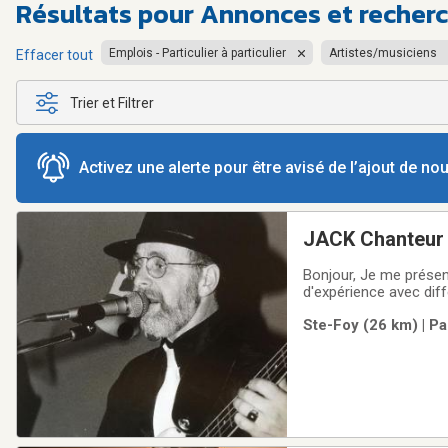
Résultats pour
Annonces et recherc
Emplois - Particulier à particulier
Artistes/musiciens
Effacer tout
Trier et Filtrer
Activez une alerte pour être avisé de l’ajout de n
JACK Chanteur 
Bonjour, Je me présen
d'expérience avec dif
personnes 50 ans et p
Ste-Foy (26 km) | Pa
pourrions regarder e