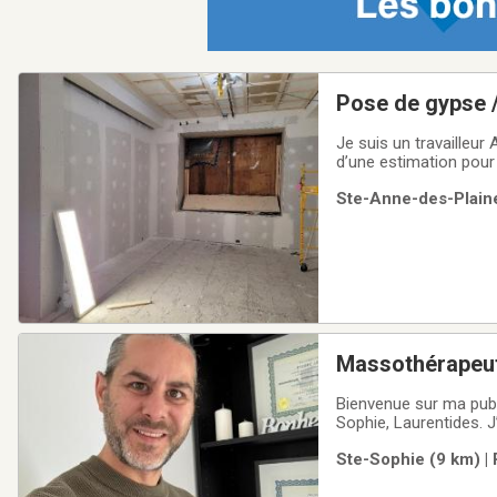
Pose de gypse /
Je suis un travailleur
d’une estimation pour
Plafond suspenduAppe
Ste-Anne-des-Plaines
Massothérapeute
Bienvenue sur ma publ
Sophie, Laurentides. 
thérapeutique visant d
Ste-Sophie (9 km) | 
tarifs et mon horaire 