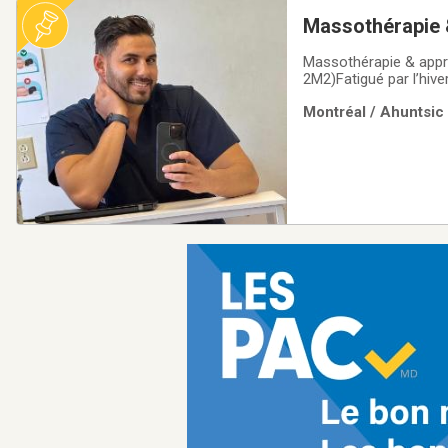
Massothérapie &
Métro Henri-Bo
Massothérapie & appro
2M2)Fatigué par l’hiver
écoute et douceur dans
Montréal / Ahuntsic 
et apaiser l’esprit. 🌿