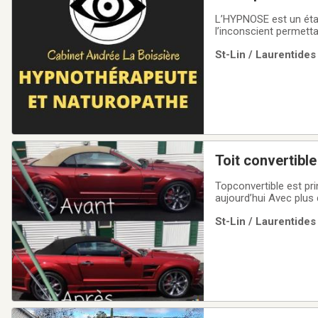
L’HYPNOSE est un état
l’inconscient permettant des
nombreuses informations et donné
St-Lin / Laurentides
client à se défaire de
Topconvertible est pr
aujourd’hui Avec plus
que les particuliers. 
St-Lin / Laurentides
l’original. Pour une