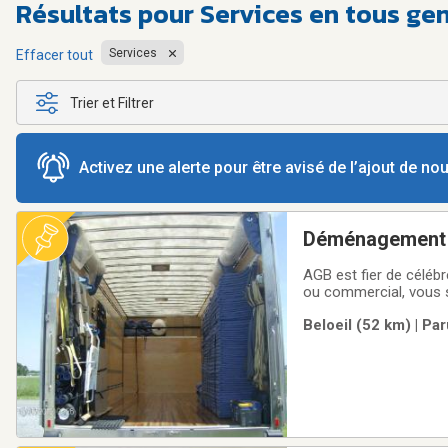
Résultats pour
Services en tous ge
Services
Effacer tout
Trier et Filtrer
Activez une alerte pour être avisé de l’ajout de n
Déménagement
AGB est fier de céléb
ou commercial, vous 
dans le domaine et ap
Beloeil (52 km) | Pa
vous garantir le démé