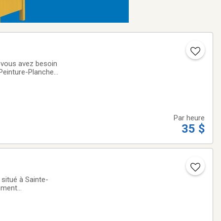
i vous avez besoin
-Peinture-Plancher-
Par heure
35 $
situé à Sainte-
tement
ion relative aux