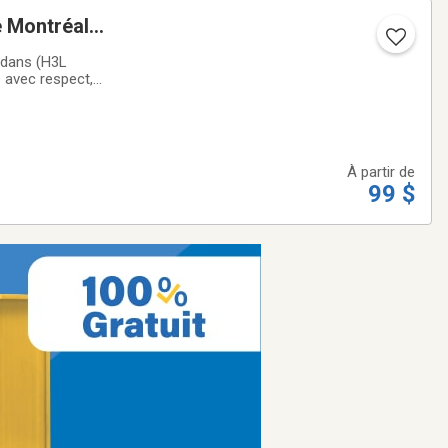
e Montréal
 dans (H3L
e avec respect,
lâcher le corps…
À partir de
99 $