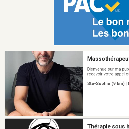
Massothérapeut
Bienvenue sur ma publi
recevoir votre appel 
Sophie, Laurentides. 
Ste-Sophie (9 km) | 
thérapeutique visant 
Thérapie sous 