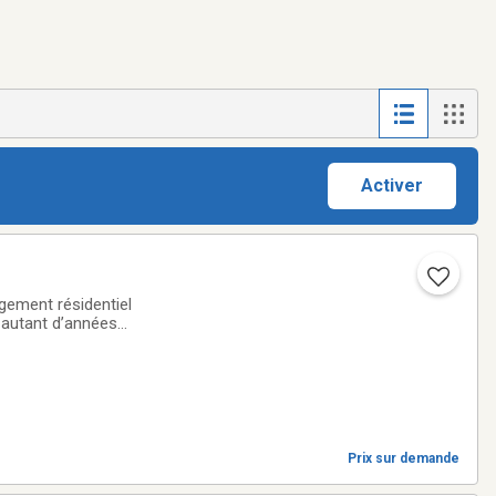
Activer
gement résidentiel
 autant d’années
niques afin de
Prix sur demande