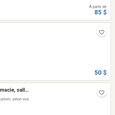
À partir de
85 $
50 $
rmacie, salle
 custom, selon vos