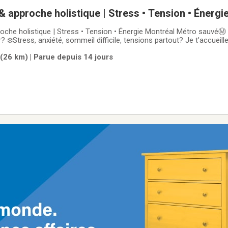
 approche holistique | Stress • Tension • Énergi
urassa
che holistique | Stress • Tension • Énergie Montréal Métro sauvéⓂ️
? ❄️Stress, anxiété, sommeil difficile, tensions partout? Je t’accueill
 un espace propre, calme et confidentiel, pour un soin qui aide à re
(26 km) | Parue depuis 14 jours
✨Je suis