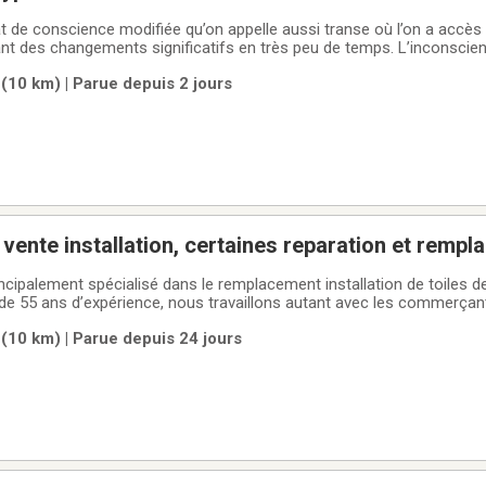
 de conscience modifiée qu’on appelle aussi transe où l’on a accès 
 changements significatifs en très peu de temps. L’inconscient stocke de
es qui influencent nos choix de vie. Le thérapeute invite l’inconscient du
 (10 km) | Parue depuis 2 jours
s idées
Toit convertible vente installation, certaines repara
incipalement spécialisé dans le remplacement installation de toiles 
 de 55 ans d’expérience, nous travaillons autant avec les commerçan
Nous offrons un produit de très haute qualité, souvent identique ou 
 (10 km) | Parue depuis 24 jours