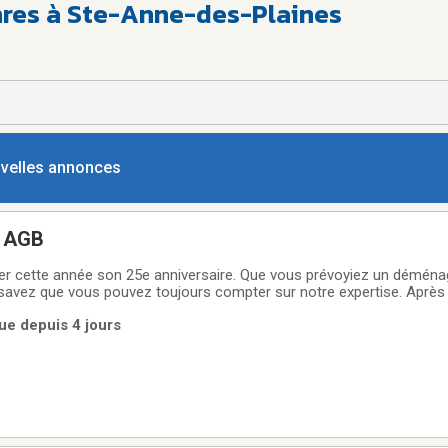
nres à Ste-Anne-des-Plaines
ouvelles annonces
 AGB
rer cette année son 25e anniversaire. Que vous prévoyiez un déména
savez que vous pouvez toujours compter sur notre expertise. Après
rès 12 ans d’accréditations CAA, nous avons perfectionné nos tech
rue depuis 4 jours
nagement le plus