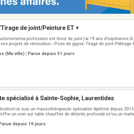
Tirage de joint/Peinture ET +
 Autonomema profession est tireur de joint j’ai 19 ans d’expérience.S
 vos projets de rénovation ;-Pose de gypse-Tirage de joint-Plâtrage
ler moi au 438-410-1396 Pour une Estimation gratuiteSebastien
 (Ma ville) | Parue depuis 51 jours
 spécialisé à Sainte-Sophie, Laurentides
ication!Je suis un massothérapeute spécialisé diplômé depuis 2015 
J’offre un soin sur table chauffée de détente profonde et/ou un trai
es pathologies physiologiques musculaires ou articulaires.L’informat
Parue depuis 19 jours
se trouve en photo et