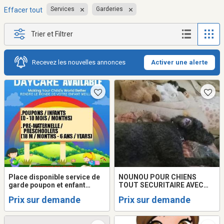
Services
Garderies
Effacer tout
Trier et Filtrer
Recevez les nouvelles annonces
Activer une alerte
Place disponible service de
NOUNOU POUR CHIENS
garde poupon et enfant
TOUT SECURITAIRE AVEC
MIRABEL ST-JANVIER
COUR CLOTUREE..24HRS
Prix sur demande
Prix sur demande
SUR 24 SUR PLACE. 20ANS
EXPERIENCE