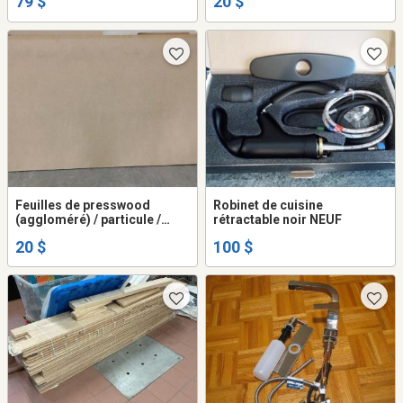
79 $
20 $
lot 79$
Feuilles de presswood
Robinet de cuisine
(aggloméré) / particule /
rétractable noir NEUF
MDF
20 $
100 $