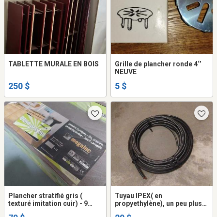
TABLETTE MURALE EN BOIS
Grille de plancher ronde 4‘’
NEUVE
250 $
5 $
Plancher stratifié gris (
Tuyau IPEX( en
texturé imitation cuir) - 9
propyethylène), un peu plus
boîtes et plus = pour tout le
de 100 pieds