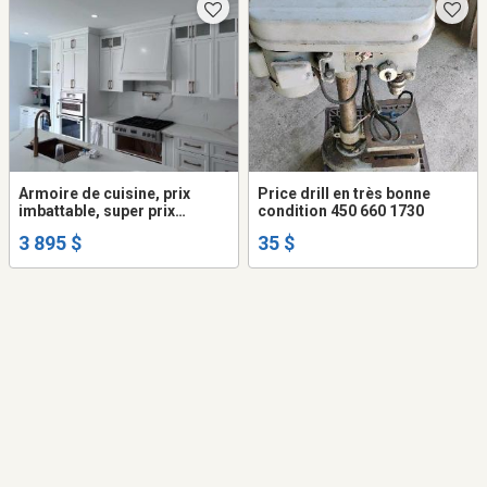
Armoire de cuisine, prix
Price drill en très bonne
imbattable, super prix
condition 450 660 1730
,peinture, sablage
3 895 $
35 $
resurfaçage remise a neuf.
Directement du fabriquant,
cuisiniste et ébéniste