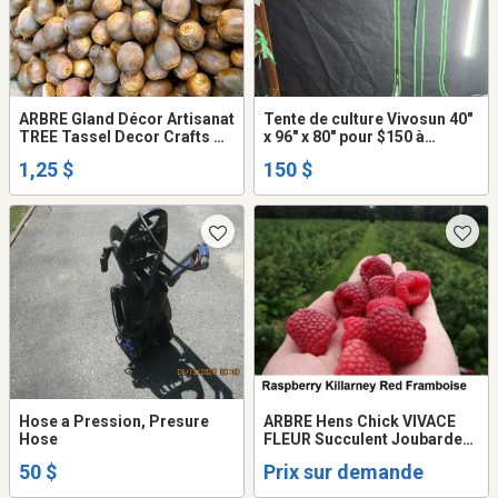
ARBRE Gland Décor Artisanat
Tente de culture Vivosun 40"
TREE Tassel Decor Crafts ★
x 96" x 80" pour $150 à
★ ★ Oak Tree CHENE OAK
laPlaine.
1,25 $
150 $
GLAND ACORN - Amerique
quercus RUBRA CANADA *
Tree
Hose a Pression, Presure
ARBRE Hens Chick VIVACE
Hose
FLEUR Succulent Joubarde
FRUIT LEGUME ALOE
50 $
Prix sur demande
semence monarde fraise
framboise arbuste