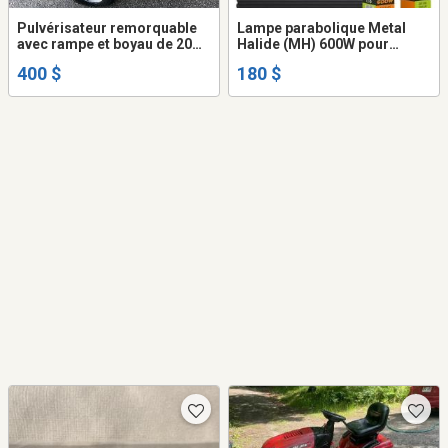
Pulvérisateur remorquable
Lampe parabolique Metal
avec rampe et boyau de 20
Halide (MH) 600W pour
pieds
semis, repiquage et
400 $
180 $
boutures