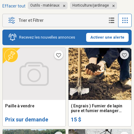
Outils - matériaux
Horticulture/jardinage
Effacer tout
Trier et Filtrer
Recevez les nouvelles annonces
Activer une alerte
Paille à vendre
( Engrais ) Fumier de lapin
pure et fumier mélanger
poule /lapin
Prix sur demande
15 $