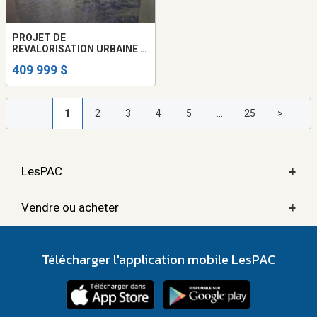
PROJET DE
REVALORISATION URBAINE (3
UNITÉS EN RANGÉE) -
409 999 $
Terrebonne
1
2
3
4
5
...
25
>
+
LesPAC
+
Vendre ou acheter
Télécharger l'application mobile LesPAC