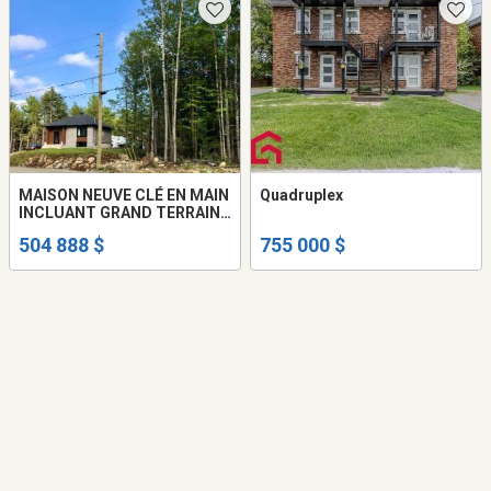
MAISON NEUVE CLÉ EN MAIN
Quadruplex
INCLUANT GRAND TERRAIN
BOISÉ AVEC REVENUS
504 888 $
755 000 $
LOCATIFS (BACHELOR EN
OPTION) À SAINTE-SOPHIE!