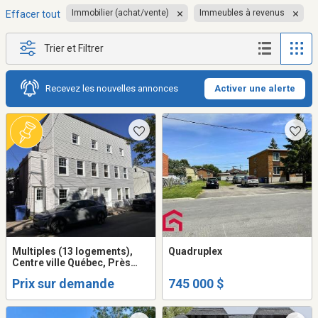
Immobilier (achat/vente)
Immeubles à revenus
Effacer tout
Trier et Filtrer
Recevez les nouvelles annonces
Activer une alerte
Multiples (13 logements),
Quadruplex
Centre ville Québec, Près
transport en commun,
Prix sur demande
745 000 $
locaitres excellents,