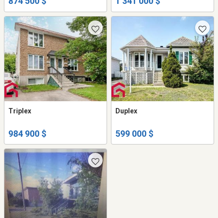
874 500 $
1 341 000 $
Triplex
Duplex
984 900 $
599 000 $