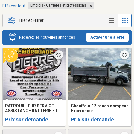
Emplois - Carrières et professions
Effacer tout
Trier et Filtrer
Recevez les nouvelles annonces
Activer une alerte
PATROUILLEUR SERVICE
Chauffeur 12 roues dompeur.
ASSISTANCE BATTERIE ET
Expérience
CHAUFFEUR
Prix sur demande
Prix sur demande
REMORQUEUSE/TOWING