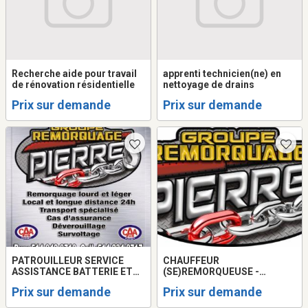
Recherche aide pour travail
apprenti technicien(ne) en
de rénovation résidentielle
nettoyage de drains
Prix sur demande
Prix sur demande
PATROUILLEUR SERVICE
CHAUFFEUR
ASSISTANCE BATTERIE ET
(SE)REMORQUEUSE -
CHAUFFEUR
TOWING DEMANDÉ ET
Prix sur demande
Prix sur demande
REMORQUEUSE/TOWING
CHAUFFEUR DE QUICK